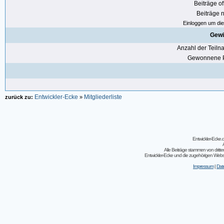
Beiträge of
Beiträge n
Einloggen um die 
Gewi
Anzahl der Teil
Gewonnene P
Entwickler-Ecke
Mitgliederliste
zurück zu:
»
Entwickler-Ecke
Alle Beiträge stammen von dritt
Entwickler-Ecke und die zugehörigen Webseit
Impressum
|
Dat