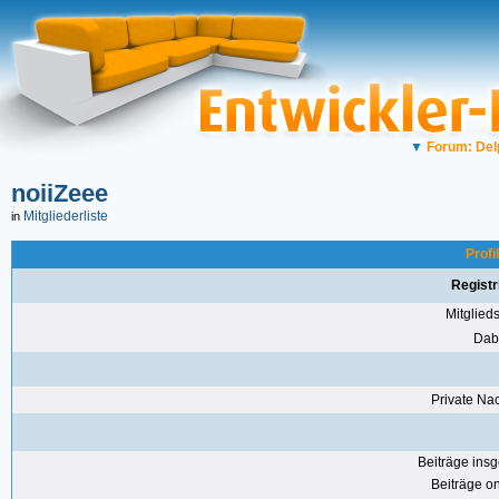
▼
Forum: Del
noiiZeee
Mitgliederliste
in
Profi
Registr
Mitglie
Dabe
Private Nac
Beiträge ins
Beiträge on