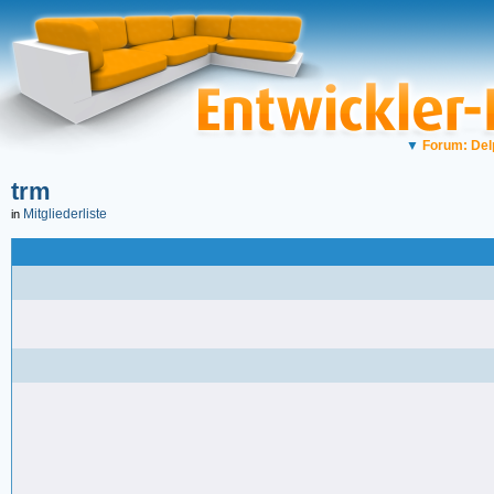
▼
Forum: Del
trm
Mitgliederliste
in