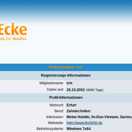
phi, C#, WebDev
Profil anzeigen : trm
Registrierungs-Informationen
Mitgliedsname:
trm
Dabei seit:
26.10.2002
(8686 Tage)
Profil-Informationen
Wohnort:
Erfurt
Beruf:
Zahntechniker
Interessen:
Meine Hündin, Vo-Dao-Vietnam, Garten
Webseite:
http://www.NoGAD.de
Betriebssysteme:
Windows 7x64