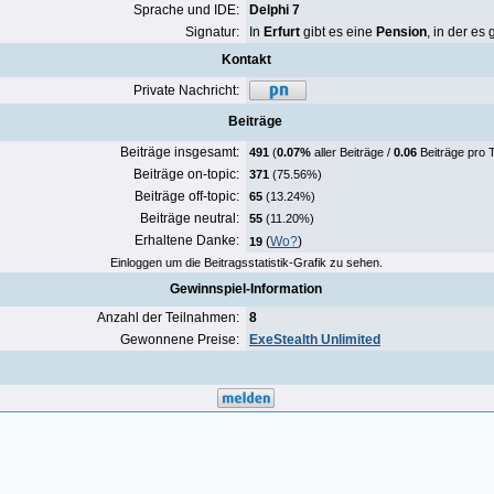
Sprache und IDE:
Delphi 7
Signatur:
In
Erfurt
gibt es eine
Pension
, in der es
Kontakt
Private Nachricht:
Beiträge
Beiträge insgesamt:
491
(
0.07%
aller Beiträge /
0.06
Beiträge pro 
Beiträge on-topic:
371
(75.56%)
Beiträge off-topic:
65
(13.24%)
Beiträge neutral:
55
(11.20%)
Erhaltene Danke:
(
Wo?
)
19
Einloggen um die Beitragsstatistik-Grafik zu sehen.
Gewinnspiel-Information
Anzahl der Teilnahmen:
8
Gewonnene Preise:
ExeStealth Unlimited