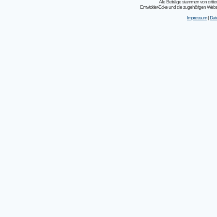
Alle Beiträge stammen von dritt
Entwickler-Ecke und die zugehörigen Webseit
Impressum
|
Dat