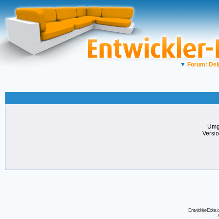
▼
Forum: Del
Umg
Versi
Entwickler-Ecke