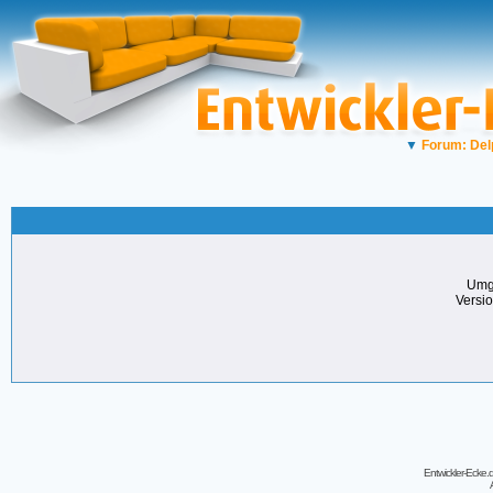
▼
Forum: Del
Umg
Versi
Entwickler-Ecke