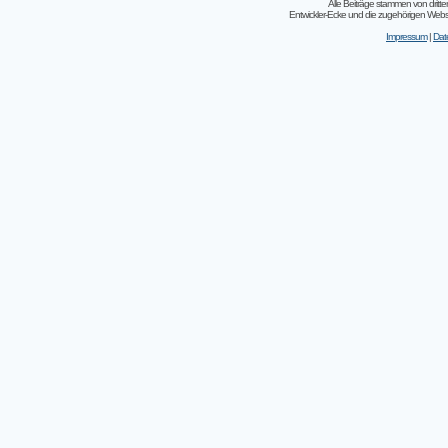
Alle Beiträge stammen von dritt
Entwickler-Ecke und die zugehörigen Webseit
Impressum
|
Dat