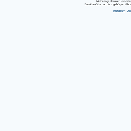
Alle Beiträge stammen von dritt
Entwickler-Ecke und die zugehörigen Webseit
Impressum
|
Dat