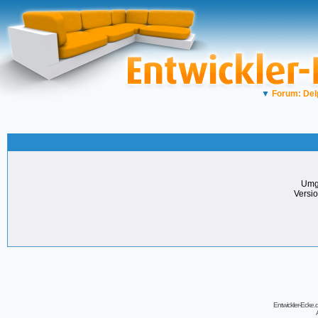
▼
Forum: Del
Umg
Versi
Entwickler-Ecke