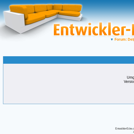
▼
Forum: Del
Umg
Versi
Entwickler-Ecke