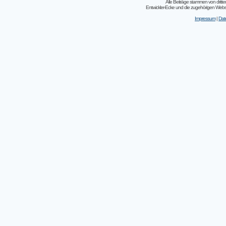
Alle Beiträge stammen von dritt
Entwickler-Ecke und die zugehörigen Webseit
Impressum
|
Dat