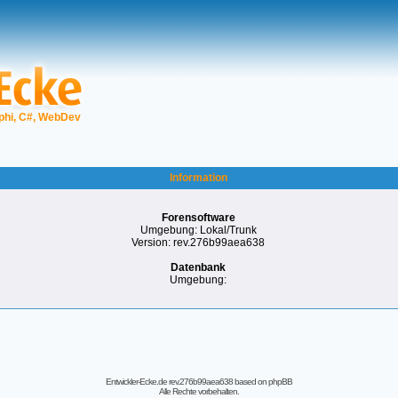
phi, C#, WebDev
Information
Forensoftware
Umgebung: Lokal/Trunk
Version: rev.276b99aea638
Datenbank
Umgebung:
Entwickler-Ecke.de rev.276b99aea638
based on
phpBB
Alle Rechte vorbehalten.