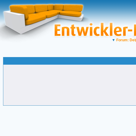
▼
Forum: Del