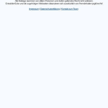
Alle Beiträge stammen von dritten Personen und dürfen geltendes Recht nicht verletzen.
Entwickler-Ecke und die zugehörigen Webseiten distanzieren sich ausdrücklich von Fremdinhalten jeglicher Art!
Impressum
|
Datenschutzerklärung
|
Kontakt zum Team