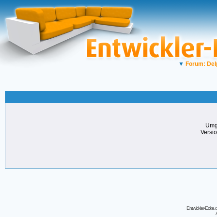
▼
Forum: Del
Umg
Versi
Entwickler-Ecke