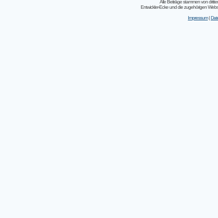
Alle Beiträge stammen von dritt
Entwickler-Ecke und die zugehörigen Webseit
Impressum
|
Dat