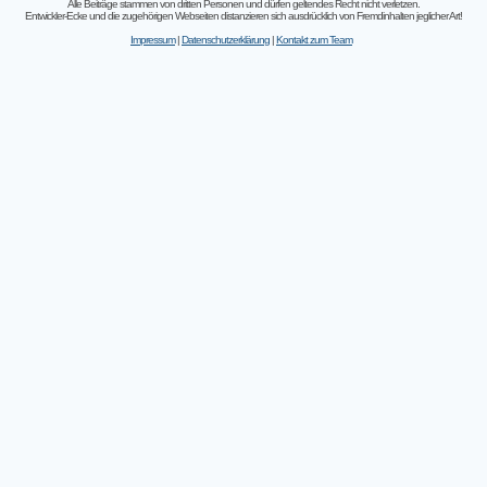
Alle Beiträge stammen von dritten Personen und dürfen geltendes Recht nicht verletzen.
Entwickler-Ecke und die zugehörigen Webseiten distanzieren sich ausdrücklich von Fremdinhalten jeglicher Art!
Impressum
|
Datenschutzerklärung
|
Kontakt zum Team