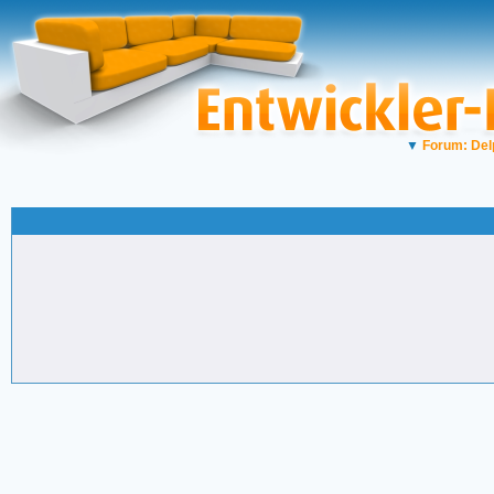
▼
Forum: Del