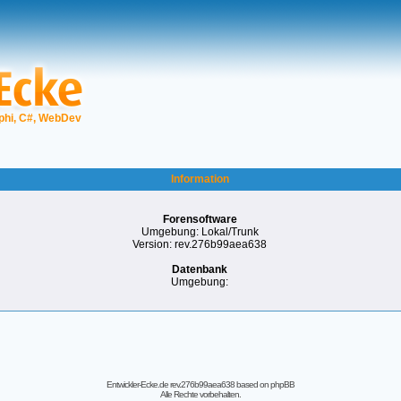
phi, C#, WebDev
Information
Forensoftware
Umgebung: Lokal/Trunk
Version: rev.276b99aea638
Datenbank
Umgebung:
Entwickler-Ecke.de rev.276b99aea638
based on
phpBB
Alle Rechte vorbehalten.