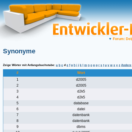
▼
Forum: Del
Synonyme
Zeige Wörter mit Anfangsbuchstabe:
a
b
c
d
e
f
g
h
i
j
k
l
m
n
o
p
q
r
s
t
u
v
w
x
y
z
Andere
#
Wort
1
d2005
2
d2005
3
d2k5
4
d2k5
5
database
6
datei
7
datenbank
8
datenbank
9
dbms