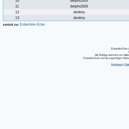
10
delphi2005
11
delphi2005
12
destory
13
destroy
Entwickler-Ecke
zurück zu:
Entwickler-Ecke
Alle Beiträge stammen von dritt
Entwickler-Ecke und die zugehörigen Webseit
Impressum
|
Dat