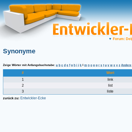
▼
Forum: Del
Synonyme
Zeige Wörter mit Anfangsbuchstabe:
a
b
c
d
e
f
g
h
i
j
k
l
m
n
o
p
q
r
s
t
u
v
w
x
y
z
Andere
#
Wort
1
link
2
list
3
liste
Entwickler-Ecke
zurück zu: