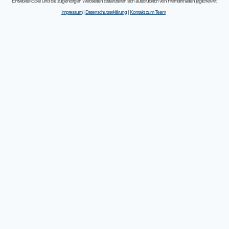
Entwickler-Ecke und die zugehörigen Webseiten distanzieren sich ausdrücklich von Fremdinhalten jeglicher Art!
Impressum
|
Datenschutzerklärung
|
Kontakt zum Team