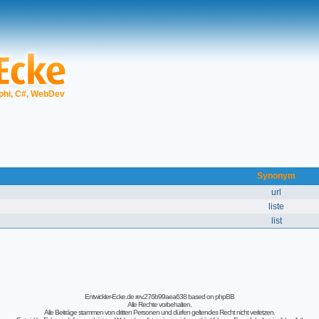
phi, C#, WebDev
Synonym
url
liste
list
Entwickler-Ecke.de rev.276b99aea638
based on
phpBB
Alle Rechte vorbehalten.
Alle Beiträge stammen von dritten Personen und dürfen geltendes Recht nicht verletzen.