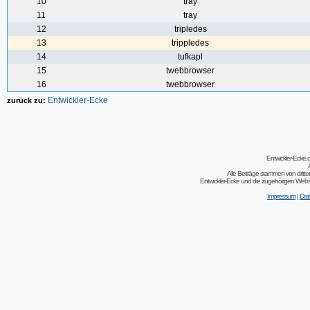
10
tray
11
tray
12
tripledes
13
trippledes
14
tufkapl
15
twebbrowser
16
twebbrowser
Entwickler-Ecke
zurück zu:
Entwickler-Ecke
Alle Beiträge stammen von dritt
Entwickler-Ecke und die zugehörigen Webseit
Impressum
|
Dat