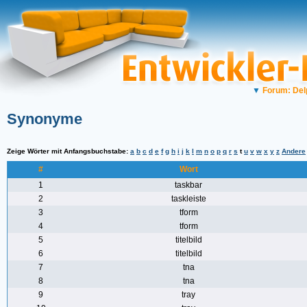
▼
Forum: Del
Synonyme
Zeige Wörter mit Anfangsbuchstabe:
a
b
c
d
e
f
g
h
i
j
k
l
m
n
o
p
q
r
s
t
u
v
w
x
y
z
Andere
#
Wort
1
taskbar
2
taskleiste
3
tform
4
tform
5
titelbild
6
titelbild
7
tna
8
tna
9
tray