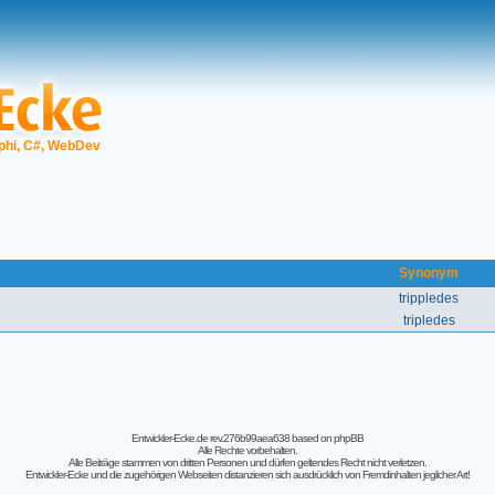
phi, C#, WebDev
e
Synonym
trippledes
tripledes
Entwickler-Ecke.de rev.276b99aea638
based on
phpBB
Alle Rechte vorbehalten.
Alle Beiträge stammen von dritten Personen und dürfen geltendes Recht nicht verletzen.
Entwickler-Ecke und die zugehörigen Webseiten distanzieren sich ausdrücklich von Fremdinhalten jeglicher Art!