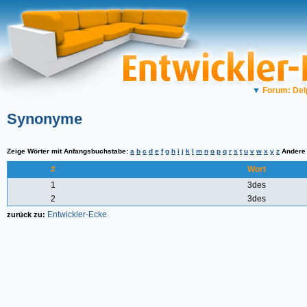
▼
Forum: Del
Synonyme
Zeige Wörter mit Anfangsbuchstabe:
a
b
c
d
e
f
g
h
i
j
k
l
m
n
o
p
q
r
s
t
u
v
w
x
y
z
Ander
#
Wort
1
3des
2
3des
Entwickler-Ecke
zurück zu: