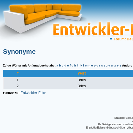
▼
Forum: Del
Synonyme
Zeige Wörter mit Anfangsbuchstabe:
a
b
c
d
e
f
g
h
i
j
k
l
m
n
o
p
q
r
s
t
u
v
w
x
y
z
Ander
#
Wort
1
3des
2
3des
Entwickler-Ecke
zurück zu:
Entwickler-Ecke
Alle Beiträge stammen von dritt
Entwickler-Ecke und die zugehörigen Webseit