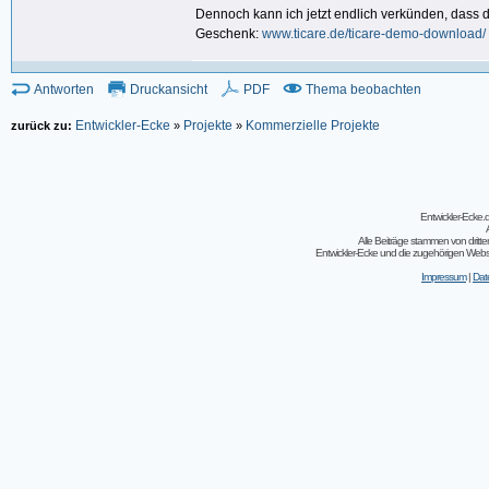
Dennoch kann ich jetzt endlich verkünden, dass di
Geschenk:
www
.ticare.de/ticare-demo-download/
Antworten
Druckansicht
PDF
Thema beobachten
Entwickler-Ecke
Projekte
Kommerzielle Projekte
zurück zu:
»
»
Entwickler-Ecke
Alle Beiträge stammen von dritt
Entwickler-Ecke und die zugehörigen Webseit
Impressum
|
Dat