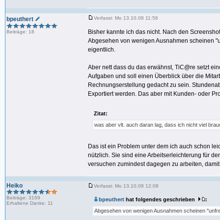
Verfasst: Mo 13.10.08 11:56
bpeuthert
Bisher kannte ich das nicht. Nach den Screenshot
Beiträge: 18
Abgesehen von wenigen Ausnahmen scheinen "unfr
eigentlich.
Aber nett dass du das erwähnst, TiC@re setzt ei
Aufgaben und soll einen Überblick über die Mitar
Rechnungserstellung gedacht zu sein. Stundenab
Exportiert werden. Das aber mit Kunden- oder Pr
Zitat:
was aber vlt. auch daran lag, dass ich nicht viel brau
Das ist ein Problem unter dem ich auch schon le
nützlich. Sie sind eine Arbeitserleichterung für 
versuchen zumindest dagegen zu arbeiten, damit
Heiko
Verfasst: Mo 13.10.08 12:08
Beiträge: 3169
bpeuthert
hat folgendes geschrieben
:
Erhaltene Danke: 11
Abgesehen von wenigen Ausnahmen scheinen "unfreund