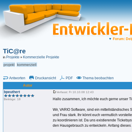
▼
Forum: Del
TiC@re
Projekte
Kommerzielle Projekte
in
»
projekt
kommerziell
Antworten
Druckansicht
PDF
Thema beobachten
Autor
bpeuthert
Verfasst: Fr 10.10.08 12:43
Hallo zusammen, ich möchte euch gerne unser Tic
Beiträge: 18
Wir, VARIO Software, sind ein mittellständisches 
und Frau stark. Ihr könnt euch vermutlich vorstell
zu koordinieren ist. Da uns existierende Tickets
den Hausgebrauch zu entwickeln. Anfang dieses 