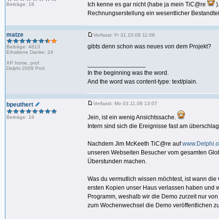
Ich kenne es gar nicht (habe ja mein TiC@re
)
Beiträge: 18
Rechnungserstellung ein wesentlicher Bestandtei
matze
Verfasst: Fr 31.10.08 11:08
gibts denn schon was neues von dem Projekt?
Beiträge: 4613
Erhaltene Danke: 24
XP home, prof
_________________
Delphi 2009 Prof,
In the beginning was the word.
And the word was content-type: text/plain.
Verfasst: Mo 03.11.08 13:07
bpeuthert
Jein, ist ein wenig Ansichtssache.
Beiträge: 18
Intern sind sich die Ereignisse fast am überschl
Nachdem Jim McKeeth TiC@re auf
www.Delphi.o
unseren Webseiten Besucher vom gesamten Globu
Überstunden machen.
Was du vermutlich wissen möchtest, ist wann die
ersten Kopien unser Haus verlassen haben und wi
Programm, weshalb wir die Demo zurzeit nur von 
zum Wochenwechsel die Demo veröffentlichen z