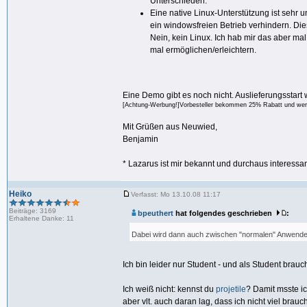
Unterschieden.
Eine native Linux-Unterstützung ist sehr
ein windowsfreien Betrieb verhindern. Dies
Nein, kein Linux. Ich hab mir das aber ma
mal ermöglichen/erleichtern.
Eine Demo gibt es noch nicht. Auslieferungsstart
[Achtung-Werbung!]Vorbesteller bekommen 25% Rabatt und wer si
Mit Grüßen aus Neuwied,
Benjamin
* Lazarus ist mir bekannt und durchaus interessan
Heiko
Verfasst: Mo 13.10.08 11:17
Beiträge: 3169
bpeuthert
hat folgendes geschrieben
:
Erhaltene Danke: 11
Dabei wird dann auch zwischen "normalen" Anwend
Ich bin leider nur Student - und als Student bra
Ich weiß nicht: kennst du
projetile
? Damit msste ic
aber vlt. auch daran lag, dass ich nicht viel brauch