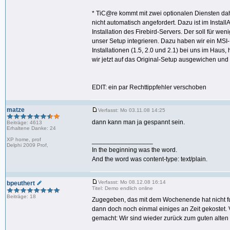
* TiC@re kommt mit zwei optionalen Diensten dah
nicht automatisch angefordert. Dazu ist im Insta
Installation des Firebird-Servers. Der soll für wen
unser Setup integrieren. Dazu haben wir ein MSI-
Installationen (1.5, 2.0 und 2.1) bei uns im Haus,
wir jetzt auf das Original-Setup ausgewichen und 
EDIT: ein par Rechttippfehler verschoben
matze
Verfasst: Mo 03.11.08 14:25
dann kann man ja gespannt sein.
Beiträge: 4613
Erhaltene Danke: 24
XP home, prof
_________________
Delphi 2009 Prof,
In the beginning was the word.
And the word was content-type: text/plain.
Verfasst: Mo 08.12.08 16:14
bpeuthert
Titel: Demo endlich online
Beiträge: 18
Zugegeben, das mit dem Wochenende hat nicht fu
dann doch noch einmal einiges an Zeit gekostet.
gemacht: Wir sind wieder zurück zum guten alten