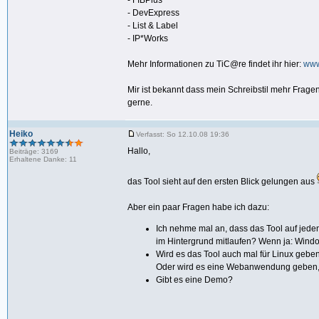
- FIBPlus
- DevExpress
- List & Label
- IP*Works
Mehr Informationen zu TiC@re findet ihr hier:
ww
Mir ist bekannt dass mein Schreibstil mehr Fragen
gerne.
Heiko
Verfasst: So 12.10.08 19:36
Hallo,
Beiträge: 3169
Erhaltene Danke: 11
das Tool sieht auf den ersten Blick gelungen aus
Aber ein paar Fragen habe ich dazu:
Ich nehme mal an, dass das Tool auf jede
im Hintergrund mitlaufen? Wenn ja: Wind
Wird es das Tool auch mal für Linux geb
Oder wird es eine Webanwendung geben, s
Gibt es eine Demo?