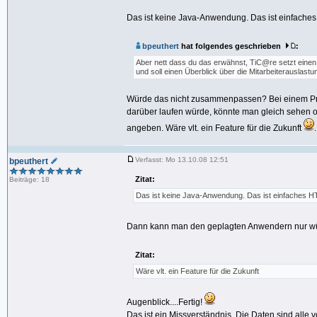
Das ist keine Java-Anwendung. Das ist einfache
bpeuthert
hat folgendes geschrieben
:
Aber nett dass du das erwähnst, TiC@re setzt einen
und soll einen Überblick über die Mitarbeiterauslast
Würde das nicht zusammenpassen? Bei einem Pr
darüber laufen würde, könnte man gleich sehen o
angeben. Wäre vlt. ein Feature für die Zukunft
.
Verfasst: Mo 13.10.08 12:51
bpeuthert
Zitat:
Beiträge: 18
Das ist keine Java-Anwendung. Das ist einfaches H
Dann kann man den geplagten Anwendern nur wü
Zitat:
Wäre vlt. ein Feature für die Zukunft
Augenblick....Fertig!
Das ist ein Missverständnis. Die Daten sind alle 