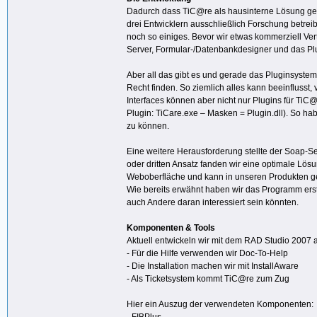
Dadurch dass TiC@re als hausinterne Lösung gepl
drei Entwicklern ausschließlich Forschung betrei
noch so einiges. Bevor wir etwas kommerziell Ve
Server, Formular-/Datenbankdesigner und das Plug
Aber all das gibt es und gerade das Pluginsyste
Recht finden. So ziemlich alles kann beeinflusst
Interfaces können aber nicht nur Plugins für TiC
Plugin: TiCare.exe – Masken = Plugin.dll). So ha
zu können.
Eine weitere Herausforderung stellte der Soap-Se
oder dritten Ansatz fanden wir eine optimale Lös
Weboberfläche und kann in unseren Produkten gen
Wie bereits erwähnt haben wir das Programm erst
auch Andere daran interessiert sein könnten.
Komponenten & Tools
Aktuell entwickeln wir mit dem RAD Studio 2007 a
- Für die Hilfe verwenden wir Doc-To-Help
- Die Installation machen wir mit InstallAware
- Als Ticketsystem kommt TiC@re zum Zug
Hier ein Auszug der verwendeten Komponenten: