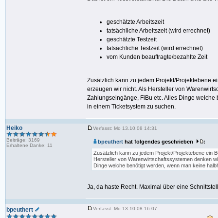
geschätzte Arbeitszeit
tatsächliche Arbeitszeit (wird errechnet)
geschätzte Testzeit
tatsächliche Testzeit (wird errechnet)
vom Kunden beauftragte/bezahlte Zeit
Zusätzlich kann zu jedem Projekt/Projektebene 
erzeugen wir nicht. Als Hersteller von Warenwir
Zahlungseingänge, FiBu etc. Alles Dinge welche
in einem Ticketsystem zu suchen.
Heiko
Verfasst: Mo 13.10.08 14:31
Beiträge: 3169
bpeuthert
hat folgendes geschrieben
:
Erhaltene Danke: 11
Zusätzlich kann zu jedem Projekt/Projektebene ein 
Hersteller von Warenwirtschaftssystemen denken wir
Dinge welche benötigt werden, wenn man keine halbh
Ja, da haste Recht. Maximal über eine Schnittste
Verfasst: Mo 13.10.08 16:07
bpeuthert