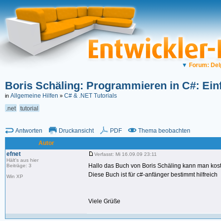
▼
Forum: Del
Boris Schäling: Programmieren in C#: Ei
Allgemeine Hilfen
C# & .NET Tutorials
in
»
.net
tutorial
Antworten
Druckansicht
PDF
Thema beobachten
Autor
efnet
Verfasst: Mi 16.09.09 23:11
Hält's aus hier
Hallo das Buch von Boris Schäling kann man koste
Beiträge: 3
Diese Buch ist für c#-anfänger bestimmt hilfreich
Win XP
Viele Grüße