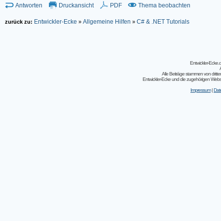
Antworten
Druckansicht
PDF
Thema beobachten
Entwickler-Ecke
Allgemeine Hilfen
C# & .NET Tutorials
zurück zu:
»
»
Entwickler-Ecke
Alle Beiträge stammen von dritt
Entwickler-Ecke und die zugehörigen Webseit
Impressum
|
Dat