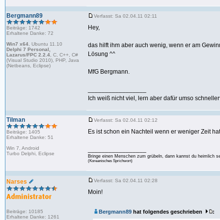
Bergmann89
Verfasst: Sa 02.04.11 02:11
Hey,
Beiträge: 1742
Erhaltene Danke: 72
Win7 x64
, Ubuntu 11.10
das hilft ihm aber auch wenig, wenn er am Gewin
Delphi 7 Personal,
Lösung ^^
Lazarus/FPC 2.2.4
, C, C++, C#
(Visual Studio 2010), PHP, Java
(Netbeans, Eclipse)
MfG Bergmann.
_________________
Ich weiß nicht viel, lern aber dafür umso schnelle
Tilman
Verfasst: Sa 02.04.11 02:12
Es ist schon ein Nachteil wenn er weniger Zeit ha
Beiträge: 1405
Erhaltene Danke: 51
Win 7, Android
_________________
Turbo Delphi, Eclipse
Bringe einen Menschen zum grübeln, dann kannst du heimlich s
(Koreanisches Sprichwort)
Verfasst: Sa 02.04.11 02:28
Narses
Moin!
Beiträge: 10185
Bergmann89
hat folgendes geschrieben
:
Erhaltene Danke: 1261