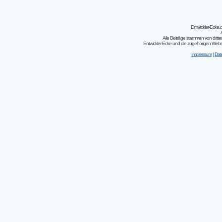
Entwickler-Ecke
Alle Beiträge stammen von dritt
Entwickler-Ecke und die zugehörigen Webseit
Impressum
|
Dat