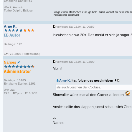
Erhaltene Danke: 51
Win 7, Android
_________________
Turbo Delphi, Eclipse
Bringe einen Menschen zum grübeln, dann kannst du heimlich s
(Koreanisches Sprichwort)
Arne K.
Verfasst: Sa 02.04.11 00:59
Inzwischen etwa 20x. Das merkt er sich ja sogar.
Beiträge: 112
C# (VS 2008 Professional)
Verfasst: Sa 02.04.11 02:00
Narses
Moin!
Beiträge: 10185
Arne K.
hat folgendes geschrieben
:
Erhaltene Danke: 1261
als auch Löschen der Cookies.
W11x64
TP3 ..
D7pro
.. D10.2CE
Sinnvoller wäre es mal den Cache zu leeren.
Ansich sollte das klappen, sonst schaut sich Chri
cu
Narses