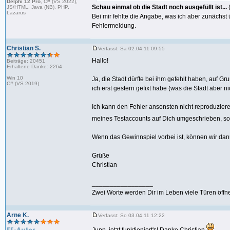
Delphi 12 Pro
, C# (VS 2022),
Schau einmal ob die Stadt noch ausgefüllt ist...
JS/HTML, Java (NB), PHP,
Lazarus
Bei mir fehlte die Angabe, was ich aber zunächst
Fehlermeldung.
Christian S.
Verfasst: Sa 02.04.11 09:55
Hallo!
Beiträge: 20451
Erhaltene Danke: 2264
Win 10
Ja, die Stadt dürfte bei ihm gefehlt haben, auf G
C# (VS 2019)
ich erst gestern gefixt habe (was die Stadt aber 
Ich kann den Fehler ansonsten nicht reproduzie
meines Testaccounts auf Dich umgeschrieben, so
Wenn das Gewinnspiel vorbei ist, können wir d
Grüße
Christian
_________________
Zwei Worte werden Dir im Leben viele Türen öffne
Arne K.
Verfasst: So 03.04.11 12:22