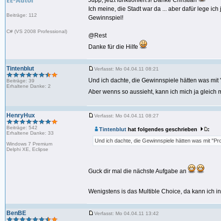
Jupp, jetzt funktioniert's! Danke Christian
Ich meine, die Stadt war da ... aber dafür lege i
Beiträge: 112
Gewinnspiel!
C# (VS 2008 Professional)
@Rest
Danke für die Hilfe
Tintenblut
Verfasst: Mo 04.04.11 08:21
Und ich dachte, die Gewinnspiele hätten was mit
Beiträge: 39
Erhaltene Danke: 2
Aber wenns so aussieht, kann ich mich ja gleic
HenryHux
Verfasst: Mo 04.04.11 08:27
Beiträge: 542
Tintenblut
hat folgendes geschrieben
:
Erhaltene Danke: 33
Und ich dachte, die Gewinnspiele hätten was mit "Pr
Windows 7 Premium
Delphi XE, Eclipse
Guck dir mal die nächste Aufgabe an
Wenigstens is das Multible Choice, da kann ich 
BenBE
Verfasst: Mo 04.04.11 13:42