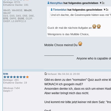
Beiträge: 8721
HenryHux
hat folgendes geschrieben
:
Erhaltene Danke: 191
Tintenblut
hat folgendes geschrieben
:
Win95, Win98SE,
Win2K
,
WinXP
Und ich dachte, die Gewinnspiele hätten was mit 
D1S, D3S, D4S, D5E, D6E,
D7E
, D9PE,
D10E
, D12P,
DXEP, L0.9\FPC2.0
Guck dir mal die nächste Aufgabe an
Wenigstens is das Multible Choice,
Mobile Choce meinst Du
_________________
Anyone who is capable of 
trm
Verfasst: Mo 04.04.11 20:00
Gibt es denn zu den "normalen" Quiz auch eine k
Beiträge: 491
Erhaltene Danke: 19
WONACH ich googeln muß?
Windows 7x64
Ansonsten denke ich, dass es sich um einen Hash
Delphi 7
Aber weiter bringt mich das nicht.
Und kommt mir bitte jetzt keiner mit dem Satz: "Ins i