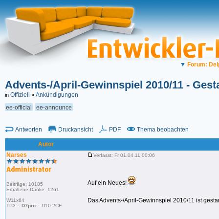
▼
Forum: Del
Advents-/April-Gewinnspiel 2010/11 - Gesta
Offiziell
Ankündigungen
in
»
ee-official
ee-announce
Antworten
Druckansicht
PDF
Thema beobachten
Autor
Narses
Verfasst: Fr 01.04.11 00:06
Auf ein Neues!
Beiträge: 10185
Erhaltene Danke: 1261
Das Advents-/April-Gewinnspiel 2010/11 ist gestar
W11x64
TP3 ..
D7pro
.. D10.2CE