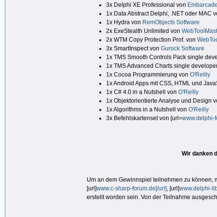
3x Delphi XE Professional von
Embarcade
1x Data Abstract Delphi, .NET oder MAC 
1x Hydra von
RemObjects Software
2x ExeStealth Unlimited von
WebToolMast
2x WTM Copy Protection Prof. von
WebToo
3x SmartInspect von
Gurock Software
1x TMS Smooth Controls Pack single deve
1x TMS Advanced Charts single developer
1x Cocoa Programmierung von
O'Reilly
1x Android Apps mit CSS, HTML und Java
1x C# 4.0 in a Nutshell von
O'Reilly
1x Objektorientierte Analyse und Design 
1x Algorithms in a Nutshell von
O'Reilly
3x Befehlskartenset von [url=
www.delphi-fo
Wir danken d
Um an dem Gewinnspiel teilnehmen zu können, müs
[url]
www.c-sharp-forum.de[/url]
, [url]
www.delphi-libr
erstellt worden sein. Von der Teilnahme ausgesc