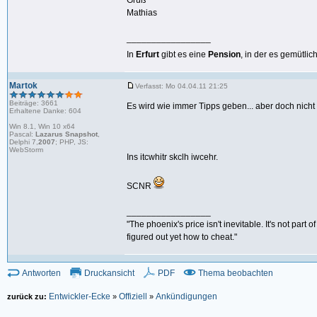
Gruß
Mathias
_________________
In
Erfurt
gibt es eine
Pension
, in der es gemütlic
Martok
Verfasst: Mo 04.04.11 21:25
Beiträge: 3661
Es wird wie immer Tipps geben... aber doch nicht
Erhaltene Danke: 604
Win 8.1, Win 10 x64
Pascal:
Lazarus Snapshot
,
Delphi 7,
2007
; PHP, JS:
WebStorm
Ins itcwhitr skclh iwcehr.
SCNR
_________________
"The phoenix's price isn't inevitable. It's not part
figured out yet how to cheat."
Antworten
Druckansicht
PDF
Thema beobachten
Entwickler-Ecke
Offiziell
Ankündigungen
zurück zu:
»
»