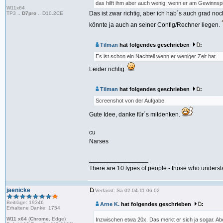
das hilft ihm aber auch wenig, wenn er am Gewinnsp
W11x64
Das ist zwar richtig, aber ich hab´s auch grad no
TP3 ..
D7pro
.. D10.2CE
könnte ja auch an seiner Config/Rechner liegen.
Tilman
hat folgendes geschrieben
:
Es ist schon ein Nachteil wenn er weniger Zeit hat
Leider richtig.
Tilman
hat folgendes geschrieben
:
Screenshot von der Aufgabe
Gute Idee, danke für´s mitdenken.
cu
Narses
_________________
There are 10 types of people - those who underst
jaenicke
Verfasst: Sa 02.04.11 06:02
Beiträge: 19346
Arne K.
hat folgendes geschrieben
:
Erhaltene Danke: 1754
W11 x64
(
Chrome
, Edge)
Inzwischen etwa 20x. Das merkt er sich ja sogar. Ab