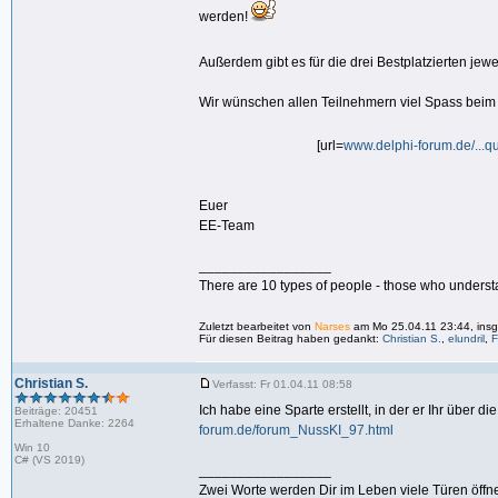
werden!
Außerdem gibt es für die drei Bestplatzierten jewe
Wir wünschen allen Teilnehmern viel Spass beim 
[url=
www.delphi-forum.de/...q
Euer
EE-Team
_________________
There are 10 types of people - those who underst
Zuletzt bearbeitet von
Narses
am Mo 25.04.11 23:44, insg
Für diesen Beitrag haben gedankt:
Christian S.
,
elundril
,
Christian S.
Verfasst: Fr 01.04.11 08:58
Ich habe eine Sparte erstellt, in der er Ihr über 
Beiträge: 20451
Erhaltene Danke: 2264
forum.de/forum_NussKI_97.html
Win 10
C# (VS 2019)
_________________
Zwei Worte werden Dir im Leben viele Türen öffne