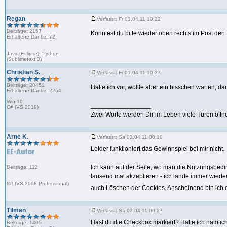
Regan
Verfasst: Fr 01.04.11 10:22
Beiträge: 2157
Könntest du bitte wieder oben rechts im Post d
Erhaltene Danke: 72
Java (Eclipse), Python
(Sublimetext 3)
Christian S.
Verfasst: Fr 01.04.11 10:27
Beiträge: 20451
Hatte ich vor, wollte aber ein bisschen warten, 
Erhaltene Danke: 2264
Win 10
_________________
C# (VS 2019)
Zwei Worte werden Dir im Leben viele Türen öffne
Arne K.
Verfasst: Sa 02.04.11 00:10
Leider funktioniert das Gewinnspiel bei mir nicht.
Ich kann auf der Seite, wo man die Nutzungsbedin
Beiträge: 112
tausend mal akzeptieren - ich lande immer wiede
C# (VS 2008 Professional)
auch Löschen der Cookies. Anscheinend bin ich 
Tilman
Verfasst: Sa 02.04.11 00:27
Hast du die Checkbox markiert? Hatte ich nämli
Beiträge: 1405