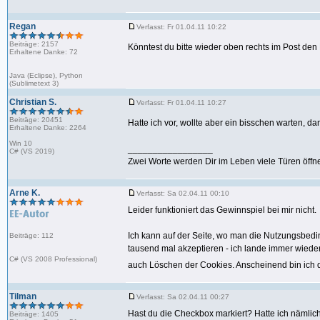
Regan
Verfasst: Fr 01.04.11 10:22
Beiträge: 2157
Könntest du bitte wieder oben rechts im Post d
Erhaltene Danke: 72
Java (Eclipse), Python
(Sublimetext 3)
Christian S.
Verfasst: Fr 01.04.11 10:27
Beiträge: 20451
Hatte ich vor, wollte aber ein bisschen warten, 
Erhaltene Danke: 2264
Win 10
_________________
C# (VS 2019)
Zwei Worte werden Dir im Leben viele Türen öffne
Arne K.
Verfasst: Sa 02.04.11 00:10
Leider funktioniert das Gewinnspiel bei mir nicht.
Ich kann auf der Seite, wo man die Nutzungsbedin
Beiträge: 112
tausend mal akzeptieren - ich lande immer wiede
C# (VS 2008 Professional)
auch Löschen der Cookies. Anscheinend bin ich 
Tilman
Verfasst: Sa 02.04.11 00:27
Hast du die Checkbox markiert? Hatte ich nämli
Beiträge: 1405