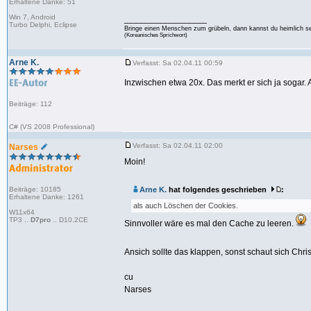
Erhaltene Danke: 51
Win 7, Android
_________________
Turbo Delphi, Eclipse
Bringe einen Menschen zum grübeln, dann kannst du heimlich s
(Koreanisches Sprichwort)
Arne K.
Verfasst: Sa 02.04.11 00:59
Inzwischen etwa 20x. Das merkt er sich ja sogar.
Beiträge: 112
C# (VS 2008 Professional)
Verfasst: Sa 02.04.11 02:00
Narses
Moin!
Beiträge: 10185
Arne K.
hat folgendes geschrieben
:
Erhaltene Danke: 1261
als auch Löschen der Cookies.
W11x64
TP3 ..
D7pro
.. D10.2CE
Sinnvoller wäre es mal den Cache zu leeren.
Ansich sollte das klappen, sonst schaut sich Chri
cu
Narses