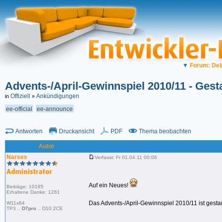
▼
Forum: Del
Advents-/April-Gewinnspiel 2010/11 - Gesta
Offiziell
Ankündigungen
in
»
ee-official
ee-announce
Antworten
Druckansicht
PDF
Thema beobachten
Autor
Narses
Verfasst: Fr 01.04.11 00:06
Auf ein Neues!
Beiträge: 10185
Erhaltene Danke: 1261
Das Advents-/April-Gewinnspiel 2010/11 ist gestar
W11x64
TP3 ..
D7pro
.. D10.2CE