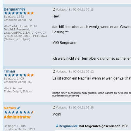
Bergmann89
Verfasst: Sa 02.04.11 02:11
Hey,
Beiträge: 1742
Erhaltene Danke: 72
Win7 x64
, Ubuntu 11.10
das hilft ihm aber auch wenig, wenn er am Gewin
Delphi 7 Personal,
Lösung ^^
Lazarus/FPC 2.2.4
, C, C++, C#
(Visual Studio 2010), PHP, Java
(Netbeans, Eclipse)
MfG Bergmann.
_________________
Ich weiß nicht viel, lern aber dafür umso schnelle
Tilman
Verfasst: Sa 02.04.11 02:12
Es ist schon ein Nachteil wenn er weniger Zeit ha
Beiträge: 1405
Erhaltene Danke: 51
Win 7, Android
_________________
Turbo Delphi, Eclipse
Bringe einen Menschen zum grübeln, dann kannst du heimlich s
(Koreanisches Sprichwort)
Verfasst: Sa 02.04.11 02:28
Narses
Moin!
Beiträge: 10185
Bergmann89
hat folgendes geschrieben
:
Erhaltene Danke: 1261