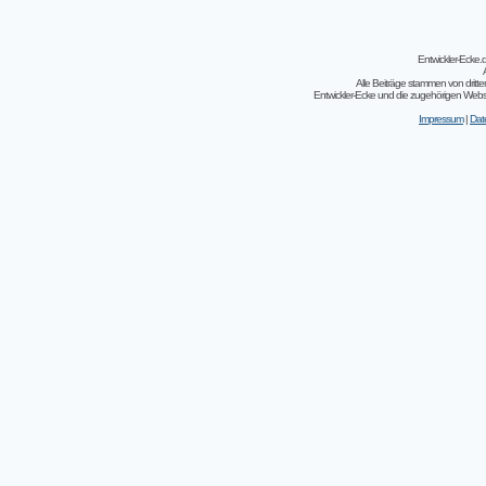
Entwickler-Ecke
Alle Beiträge stammen von dritt
Entwickler-Ecke und die zugehörigen Webseit
Impressum
|
Dat