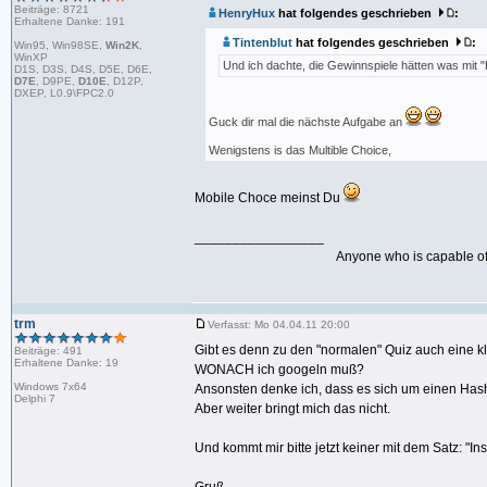
Beiträge: 8721
HenryHux
hat folgendes geschrieben
:
Erhaltene Danke: 191
Tintenblut
hat folgendes geschrieben
:
Win95, Win98SE,
Win2K
,
WinXP
Und ich dachte, die Gewinnspiele hätten was mit 
D1S, D3S, D4S, D5E, D6E,
D7E
, D9PE,
D10E
, D12P,
DXEP, L0.9\FPC2.0
Guck dir mal die nächste Aufgabe an
Wenigstens is das Multible Choice,
Mobile Choce meinst Du
_________________
Anyone who is capable of 
trm
Verfasst: Mo 04.04.11 20:00
Gibt es denn zu den "normalen" Quiz auch eine k
Beiträge: 491
Erhaltene Danke: 19
WONACH ich googeln muß?
Windows 7x64
Ansonsten denke ich, dass es sich um einen Hash
Delphi 7
Aber weiter bringt mich das nicht.
Und kommt mir bitte jetzt keiner mit dem Satz: "Ins i