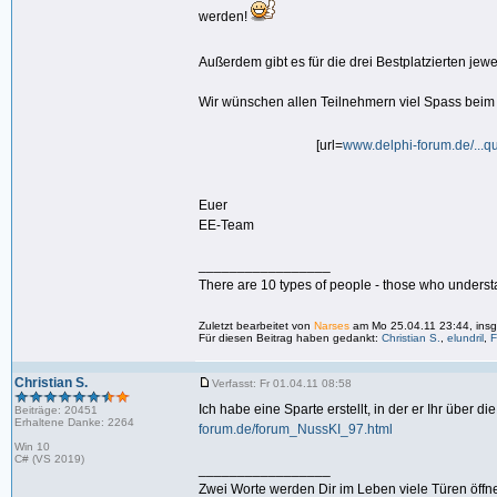
werden!
Außerdem gibt es für die drei Bestplatzierten jewe
Wir wünschen allen Teilnehmern viel Spass beim 
[url=
www.delphi-forum.de/...q
Euer
EE-Team
_________________
There are 10 types of people - those who underst
Zuletzt bearbeitet von
Narses
am Mo 25.04.11 23:44, insg
Für diesen Beitrag haben gedankt:
Christian S.
,
elundril
,
Christian S.
Verfasst: Fr 01.04.11 08:58
Ich habe eine Sparte erstellt, in der er Ihr über 
Beiträge: 20451
Erhaltene Danke: 2264
forum.de/forum_NussKI_97.html
Win 10
C# (VS 2019)
_________________
Zwei Worte werden Dir im Leben viele Türen öffne