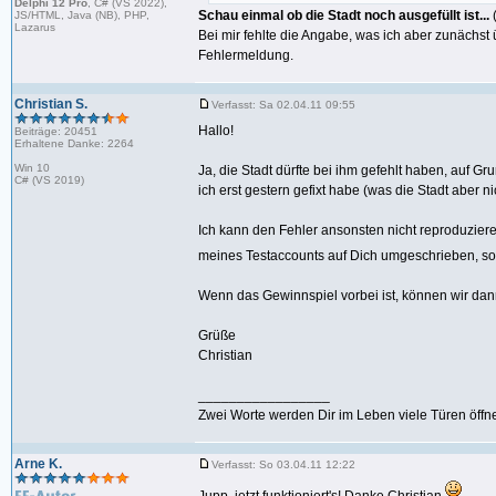
Delphi 12 Pro
, C# (VS 2022),
Schau einmal ob die Stadt noch ausgefüllt ist...
JS/HTML, Java (NB), PHP,
Lazarus
Bei mir fehlte die Angabe, was ich aber zunächst
Fehlermeldung.
Christian S.
Verfasst: Sa 02.04.11 09:55
Hallo!
Beiträge: 20451
Erhaltene Danke: 2264
Win 10
Ja, die Stadt dürfte bei ihm gefehlt haben, auf G
C# (VS 2019)
ich erst gestern gefixt habe (was die Stadt aber 
Ich kann den Fehler ansonsten nicht reproduzie
meines Testaccounts auf Dich umgeschrieben, so
Wenn das Gewinnspiel vorbei ist, können wir d
Grüße
Christian
_________________
Zwei Worte werden Dir im Leben viele Türen öffne
Arne K.
Verfasst: So 03.04.11 12:22