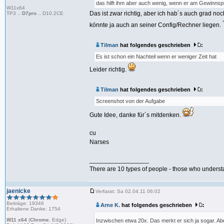
das hilft ihm aber auch wenig, wenn er am Gewinnsp
W11x64
Das ist zwar richtig, aber ich hab´s auch grad no
TP3 ..
D7pro
.. D10.2CE
könnte ja auch an seiner Config/Rechner liegen.
Tilman
hat folgendes geschrieben
:
Es ist schon ein Nachteil wenn er weniger Zeit hat
Leider richtig.
Tilman
hat folgendes geschrieben
:
Screenshot von der Aufgabe
Gute Idee, danke für´s mitdenken.
cu
Narses
_________________
There are 10 types of people - those who underst
jaenicke
Verfasst: Sa 02.04.11 06:02
Beiträge: 19346
Arne K.
hat folgendes geschrieben
:
Erhaltene Danke: 1754
W11 x64
(
Chrome
, Edge)
Inzwischen etwa 20x. Das merkt er sich ja sogar. Ab