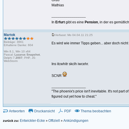
Gruß
Mathias
_________________
In
Erfurt
gibt es eine
Pension
, in der es gemütlic
Martok
Verfasst: Mo 04.04.11 21:25
Beiträge: 3661
Es wird wie immer Tipps geben... aber doch nicht
Erhaltene Danke: 604
Win 8.1, Win 10 x64
Pascal:
Lazarus Snapshot
,
Delphi 7,
2007
; PHP, JS:
WebStorm
Ins itcwhitr skclh iwcehr.
SCNR
_________________
"The phoenix's price isn't inevitable. It's not part
figured out yet how to cheat."
Antworten
Druckansicht
PDF
Thema beobachten
Entwickler-Ecke
Offiziell
Ankündigungen
zurück zu:
»
»