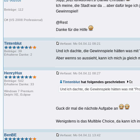
Jupp, jetzt funktioniert's! Danke Christian
Ich meine, die Stadt war da ... aber dafür lege i
Beiträge: 112
Gewinnspiel!
C# (VS 2008 Professional)
@Rest
Danke für die Hilfe
Tintenblut
Verfasst: Mo 04.04.11 08:21
Und ich dachte, die Gewinnspiele hätten was mit
Beiträge: 39
Erhaltene Danke: 2
Aber wenns so aussieht, kann ich mich ja gleic
HenryHux
Verfasst: Mo 04.04.11 08:27
Beiträge: 542
Tintenblut
hat folgendes geschrieben
:
Erhaltene Danke: 33
Und ich dachte, die Gewinnspiele hätten was mit "Pr
Windows 7 Premium
Delphi XE, Eclipse
Guck dir mal die nächste Aufgabe an
Wenigstens is das Multible Choice, da kann ich 
BenBE
Verfasst: Mo 04.04.11 13:42