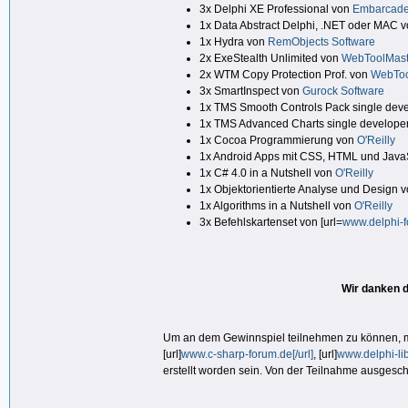
3x Delphi XE Professional von
Embarcade
1x Data Abstract Delphi, .NET oder MAC 
1x Hydra von
RemObjects Software
2x ExeStealth Unlimited von
WebToolMast
2x WTM Copy Protection Prof. von
WebToo
3x SmartInspect von
Gurock Software
1x TMS Smooth Controls Pack single deve
1x TMS Advanced Charts single developer
1x Cocoa Programmierung von
O'Reilly
1x Android Apps mit CSS, HTML und Java
1x C# 4.0 in a Nutshell von
O'Reilly
1x Objektorientierte Analyse und Design 
1x Algorithms in a Nutshell von
O'Reilly
3x Befehlskartenset von [url=
www.delphi-fo
Wir danken d
Um an dem Gewinnspiel teilnehmen zu können, müs
[url]
www.c-sharp-forum.de[/url]
, [url]
www.delphi-libr
erstellt worden sein. Von der Teilnahme ausgesc