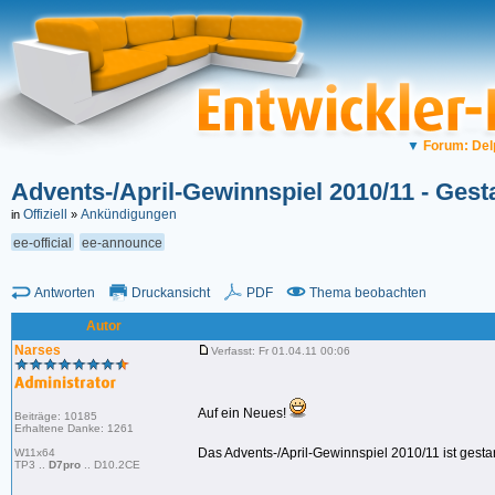
▼
Forum: Del
Advents-/April-Gewinnspiel 2010/11 - Gesta
Offiziell
Ankündigungen
in
»
ee-official
ee-announce
Antworten
Druckansicht
PDF
Thema beobachten
Autor
Narses
Verfasst: Fr 01.04.11 00:06
Auf ein Neues!
Beiträge: 10185
Erhaltene Danke: 1261
Das Advents-/April-Gewinnspiel 2010/11 ist gestar
W11x64
TP3 ..
D7pro
.. D10.2CE