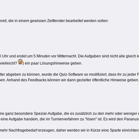
reit, die in einem gewissen Zeitfenster bearbeitet werden sollen:
Uhr und endet um 5 Minuten vor Mitternacht. Die Aufgaben sind nicht alle gleich kom
vielleicht?
) ein paar Lösungshinweise geben.
er abgeben zu können, wurde die Quiz-Software so modifiziert, dass ihr zu jede
eiben. Anhand des Feedbacks können wir dann gezielter öffentliche Hinweise geben.
eine ganz besondere Spezial-Aufgabe, die es zusätzlich zu den mehr oder weniger 
ine Aufgabe handeln, die im Turnierverfahren zu "lösen" ist. Es wird den Paranuss
mehr Nachfragebedarf erzeugen, daher werden wir in Kürze eine Sparte einrichten,