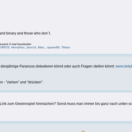
and binary and those who don´t.
esamt 2-mal bearbeitet
FURIOS
,
HenryHux
,
Jann1k
,
Marc.
,
spawn89
,
Tilman
die diesjährige Paranuss diskutieren könnt oder auch Fragen stellen könnt:
www.delph
n - "ziehen" und "drücken".
en Link zum Gewinnspiel hinmachen? Sonst muss man immer bis ganz nach unten sc