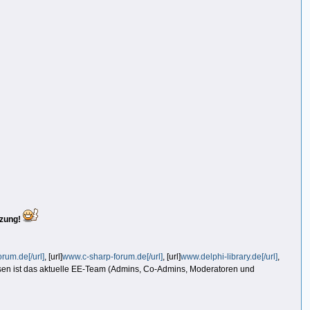
tzung!
rum.de[/url]
, [url]
www.c-sharp-forum.de[/url]
, [url]
www.delphi-library.de[/url]
,
sen ist das aktuelle EE-Team (Admins, Co-Admins, Moderatoren und