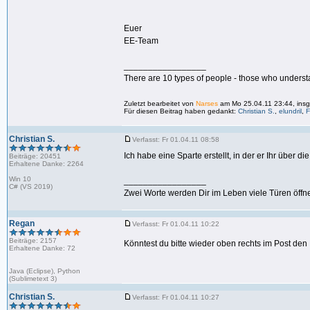
Euer
EE-Team
_________________
There are 10 types of people - those who underst
Zuletzt bearbeitet von
Narses
am Mo 25.04.11 23:44, insg
Für diesen Beitrag haben gedankt:
Christian S.
,
elundril
,
Christian S.
Verfasst: Fr 01.04.11 08:58
Ich habe eine Sparte erstellt, in der er Ihr über 
Beiträge: 20451
Erhaltene Danke: 2264
Win 10
_________________
C# (VS 2019)
Zwei Worte werden Dir im Leben viele Türen öffne
Regan
Verfasst: Fr 01.04.11 10:22
Beiträge: 2157
Könntest du bitte wieder oben rechts im Post d
Erhaltene Danke: 72
Java (Eclipse), Python
(Sublimetext 3)
Christian S.
Verfasst: Fr 01.04.11 10:27