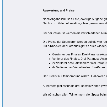
Auswertung und Preise
Nach Abgabeschluss für die jeweilige Aufgabe gib
Nachricht mit der Information, ob er gewonnen ode
Bei der Paranuss werden die verschiedenen Rund
Die Preise der Sponsoren werden auf die vier regu
Für´s Knacken der Paranuss gibt es auch wieder
Gewinner des Finales: Drei-Paranuss-Aw
Verlierer des Finales: Drei-Paranuss-Awa
2x Verlierer des Halbfinales: Zwei-Paran
4x Verlierer des Viertelfinales: Ein-Paran
Der Titel ist nur temporär und wird zu Halloween 2
Außerdem gibt es für die drei Bestplatzierten jewe
Wir wünschen allen Teilnehmern viel Spass beim 