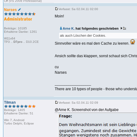
C# (VS 2008 Professional)
Verfasst: Sa 02.04.11 02:00
Narses
Moin!
Beiträge: 10185
Arne K.
hat folgendes geschrieben
:
Erhaltene Danke: 1261
als auch Löschen der Cookies.
W11x64
TP3 ..
D7pro
.. D10.2CE
Sinnvoller wäre es mal den Cache zu leeren.
Ansich sollte das klappen, sonst schaut sich Chri
cu
Narses
_________________
There are 10 types of people - those who underst
Tilman
Verfasst: Sa 02.04.11 02:09
@Arne K. Screenshot von der Aufgabe
Beiträge: 1405
Erhaltene Danke: 51
Win 7, Android
Turbo Delphi, Eclipse