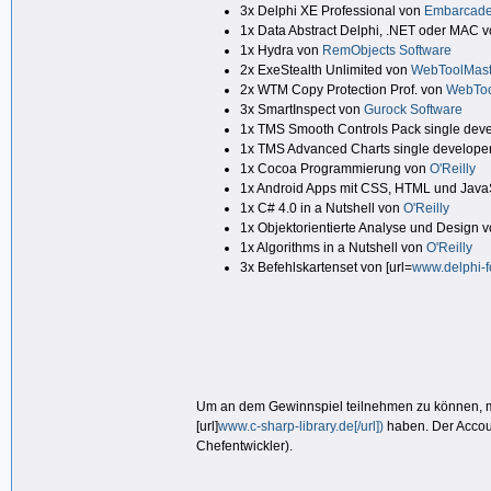
3x Delphi XE Professional von
Embarcade
1x Data Abstract Delphi, .NET oder MAC 
1x Hydra von
RemObjects Software
2x ExeStealth Unlimited von
WebToolMast
2x WTM Copy Protection Prof. von
WebToo
3x SmartInspect von
Gurock Software
1x TMS Smooth Controls Pack single deve
1x TMS Advanced Charts single developer
1x Cocoa Programmierung von
O'Reilly
1x Android Apps mit CSS, HTML und Java
1x C# 4.0 in a Nutshell von
O'Reilly
1x Objektorientierte Analyse und Design 
1x Algorithms in a Nutshell von
O'Reilly
3x Befehlskartenset von [url=
www.delphi-fo
Um an dem Gewinnspiel teilnehmen zu können, müs
[url]
www.c-sharp-library.de[/url])
haben. Der Accou
Chefentwickler).