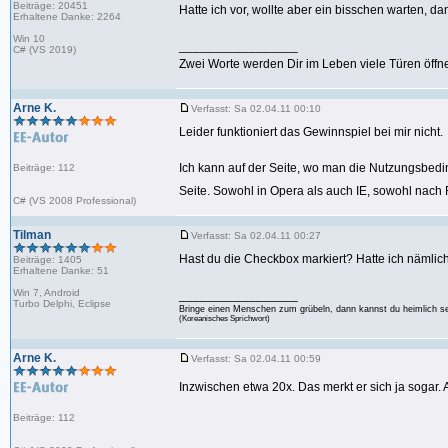
Beiträge: 20451
Hatte ich vor, wollte aber ein bisschen warten, 
Erhaltene Danke: 2264
Win 10
_________________
C# (VS 2019)
Zwei Worte werden Dir im Leben viele Türen öffne
Arne K.
Verfasst: Sa 02.04.11 00:10
Leider funktioniert das Gewinnspiel bei mir nicht.
Ich kann auf der Seite, wo man die Nutzungsbedin
Beiträge: 112
Seite. Sowohl in Opera als auch IE, sowohl nac
C# (VS 2008 Professional)
Tilman
Verfasst: Sa 02.04.11 00:27
Hast du die Checkbox markiert? Hatte ich nämli
Beiträge: 1405
Erhaltene Danke: 51
Win 7, Android
_________________
Turbo Delphi, Eclipse
Bringe einen Menschen zum grübeln, dann kannst du heimlich s
(Koreanisches Sprichwort)
Arne K.
Verfasst: Sa 02.04.11 00:59
Inzwischen etwa 20x. Das merkt er sich ja sogar.
Beiträge: 112