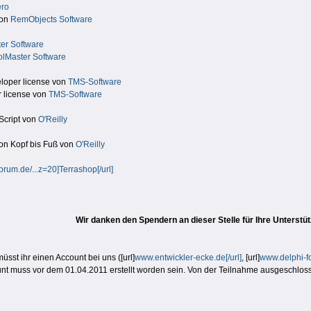
ro
von
RemObjects Software
er Software
lMaster Software
loper license von
TMS-Software
 license von
TMS-Software
Script von
O'Reilly
von Kopf bis Fuß von
O'Reilly
rum.de/...z=20]Terrashop[/url]
Wir danken den Spendern an dieser Stelle für Ihre Unterstü
st ihr einen Account bei uns ([url]
www.entwickler-ecke.de[/url]
, [url]
www.delphi-fo
nt muss vor dem 01.04.2011 erstellt worden sein. Von der Teilnahme ausgeschlos