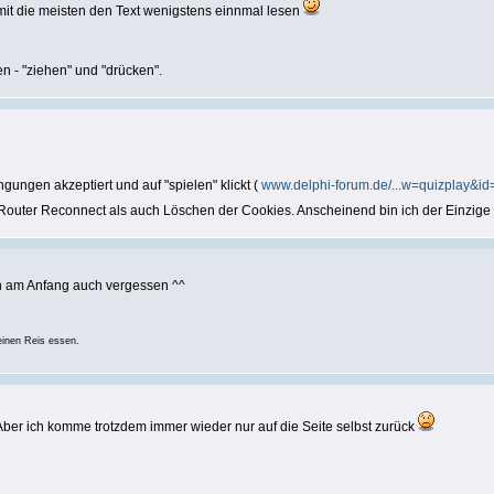
damit die meisten den Text wenigstens einnmal lesen
n - "ziehen" und "drücken".
gungen akzeptiert und auf "spielen" klickt (
www.delphi-forum.de/...w=quizplay&id
h Router Reconnect als auch Löschen der Cookies. Anscheinend bin ich der Einzig
ch am Anfang auch vergessen ^^
einen Reis essen.
 Aber ich komme trotzdem immer wieder nur auf die Seite selbst zurück