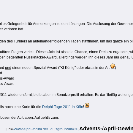
t es Gelegenheit für Anmerkungen zu den Lösungen. Die Auslosung der Gewinner fin
r verloren hat.
en des Turniers an aufeinander folgenden Tagen stattfinden, um das ganze ein
lären Fragen verteilt. Dieses Jahr ist also die Chance, einen Preis zu ergattern, w
 den begehrten Nussknacker-Award, allerdings werden ihn dieses Jahr nur genau
ard
und
einen neuen Spezial-Award ("KI-König" oder etwas in der Art
)
rd
uss-Award
uss-Award
011 wieder entfernt, bleibt aber im Benutzerprofil erhalten. Es darf fleißig weiter
ils noch eine Karte für die
Delphi-Tage 2011 in Köln
!
Lösen der Aufgaben. Auf geht's zum:
Advents-/April-Gewin
[url=
www.delphi-forum.de/...quizgroup&id=20]