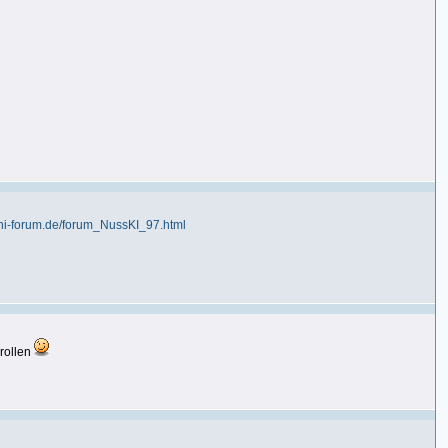
i-forum.de/forum_NussKI_97.html
rollen