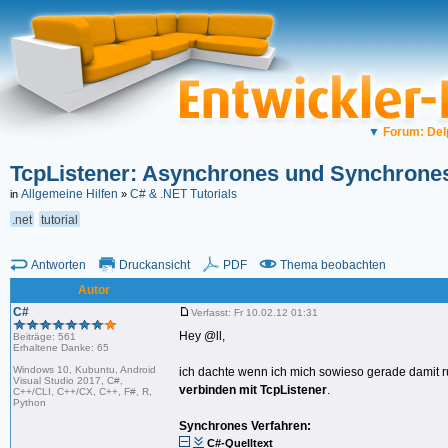
▼
Forum: Del
TcpListener: Asynchrones und Synchrone
Allgemeine Hilfen
C# & .NET Tutorials
in
»
.net
tutorial
Antworten
Druckansicht
PDF
Thema beobachten
Autor
C#
Verfasst: Fr 10.02.12 01:31
Hey @ll,
Beiträge: 561
Erhaltene Danke: 65
Windows 10, Kubuntu, Android
ich dachte wenn ich mich sowieso gerade damit r
Visual Studio 2017, C#,
verbinden mit TcpListener
.
C++/CLI, C++/CX, C++, F#, R,
Python
Synchrones Verfahren:
C#-Quelltext