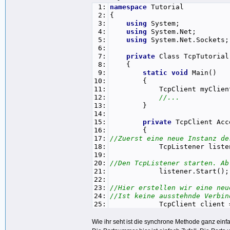
1:
namespace
Tutorial
2:
{
3:
using
System;
4:
using
System.Net;
5:
using
System.Net.Sockets;
6:
7:
private
Class TcpTutorial
8:
{
9:
static
void
Main()
10:
{
11:
TcpClient myClient = A
12:
//...
13:
}
14:
15:
private
TcpClient Acc
16:
{
17:
//Zuerst eine neue Instanz de
18:
TcpListener listen
19:
20:
//Den TcpListener starten. Ab
21:
listener.Start()
22:
23:
//Hier erstellen wir eine ne
24:
//Ist keine ausstehnde Verbin
25:
TcpClient client = lis
26:
27:
//Hier müssen wir dem TcpList
Wie ihr seht ist die synchrone Methode ganz einfa
28:
listener.Stop();