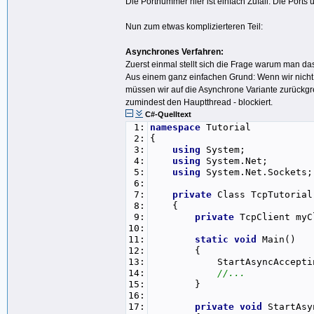
Die Portnummer hier ist einfach Zufall. Die Ports
29:
30:
//Zum Schluss wird der TcpCli
Nun zum etwas komplizierteren Teil:
31:
return
client;
32:
}
Asynchrones Verfahren:
33:
}
Zuerst einmal stellt sich die Frage warum man d
34:
}
Aus einem ganz einfachen Grund: Wenn wir nicht
müssen wir auf die Asynchrone Variante zurückgre
zumindest den Hauptthread - blockiert.
C#-Quelltext
1:
namespace
Tutorial
2:
{
3:
using
System;
4:
using
System.Net;
5:
using
System.Net.Sockets;
6:
7:
private
Class TcpTutorial
8:
{
9:
private
TcpClient myC
10:
11:
static
void
Main()
12:
{
13:
StartAsyncAcceptin
14:
//...
15:
}
16:
17:
private
void
StartAsy