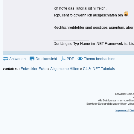
Ich hoffe das Tutorial ist hilfreich.
TcpClient folgt wenn ich ausgeschlafen bin
.
Rechtschreibfehler sind geistiges Eigentum, abe
_________________
Der längste Typ-Name im .NET-Framework ist: L
Antworten
Druckansicht
PDF
Thema beobachten
Entwickler-Ecke
Allgemeine Hilfen
C# & .NET Tutorials
zurück zu:
»
»
Entwickler-Ecke
Alle Beiträge stammen von dritt
Entwickler-Ecke und die zugehörigen Webseit
Impressum
|
Dat