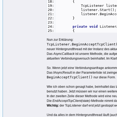
18:
{
19:
TcpListener listen
20:
listener.Start();
21:
listener.BeginAcceptTcpC
22:
}
23:
24:
private
void
ListenerA
25:
{
26:
TcpListener listener = 
27:
TcpClient client = list
Nun zur Erklärung:
28:
listener.Stop();
TcpListener.BeginnAcceptTcpClient
29:
myClient = client
neuer Hintergrundthread mit der Instanz des aktue
30:
}
Das
AsyncCallback
ist unsere Methode, die aufge
31:
}
aktuellen Verbindungsversuch beinhaltet. Im Klart
32:
}
So. Wenn jetzt eine Verbindungsanfrage ankommt
Das IAsyncResult in der Parameterliste ist zwing
BeginAcceptTcpClient()
nur diese Form.
Wie ich oben schon gesagt habe, beinhaltet das
benutzt haben. Jetzt müssen wir nur einen weiter
In der zweiten Zeile dieser Methode wird eine neu
Die
EndAcceptTcpClient(state)
-Methode nimmt da
Wichtig:
der TcpListener darf erst jetzt gestoppt 
Und da alles in dem Hintergrundthread läuft (auc