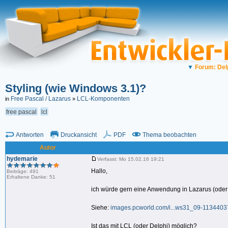
▼
Forum: Del
Styling (wie Windows 3.1)?
Free Pascal / Lazarus
LCL-Komponenten
in
»
free pascal
lcl
Antworten
Druckansicht
PDF
Thema beobachten
Autor
hydemarie
Verfasst: Mo 15.02.16 19:21
Hallo,
Beiträge: 491
Erhaltene Danke: 51
ich würde gern eine Anwendung in Lazarus (oder D
Siehe:
images.pcworld.com/i...ws31_09-1134403
Ist das mit LCL (oder Delphi) möglich?