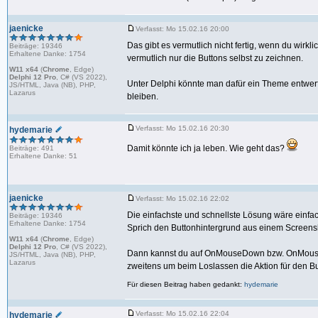
jaenicke
Verfasst: Mo 15.02.16 20:00
Das gibt es vermutlich nicht fertig, wenn du wirkl
Beiträge: 19346
Erhaltene Danke: 1754
vermutlich nur die Buttons selbst zu zeichnen.
W11 x64
(
Chrome
, Edge)
Delphi 12 Pro
, C# (VS 2022),
Unter Delphi könnte man dafür ein Theme entwerf
JS/HTML, Java (NB), PHP,
Lazarus
bleiben.
Verfasst: Mo 15.02.16 20:30
hydemarie
Damit könnte ich ja leben. Wie geht das?
Beiträge: 491
Erhaltene Danke: 51
jaenicke
Verfasst: Mo 15.02.16 22:02
Die einfachste und schnellste Lösung wäre einfa
Beiträge: 19346
Erhaltene Danke: 1754
Sprich den Buttonhintergrund aus einem Screensh
W11 x64
(
Chrome
, Edge)
Delphi 12 Pro
, C# (VS 2022),
Dann kannst du auf OnMouseDown bzw. OnMouseU
JS/HTML, Java (NB), PHP,
Lazarus
zweitens um beim Loslassen die Aktion für den B
Für diesen Beitrag haben gedankt:
hydemarie
Verfasst: Mo 15.02.16 22:04
hydemarie