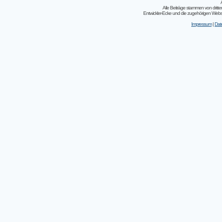
Alle Beiträge stammen von dritt
Entwickler-Ecke und die zugehörigen Webseit
Impressum
|
Dat