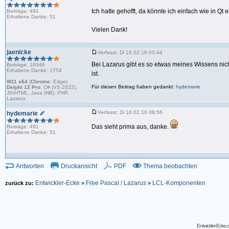
Ich hatte gehofft, da könnte ich einfach wie in Qt 
Beiträge: 491
Erhaltene Danke: 51
Vielen Dank!
jaenicke
Verfasst: Di 16.02.16 03:44
Bei Lazarus gibt es so etwas meines Wissens nich
Beiträge: 19346
Erhaltene Danke: 1754
ist.
W11 x64
(
Chrome
, Edge)
Für diesen Beitrag haben gedankt:
hydemarie
Delphi 12 Pro
, C# (VS 2022),
JS/HTML, Java (NB), PHP,
Lazarus
Verfasst: Di 16.02.16 08:56
hydemarie
Das sieht prima aus, danke.
Beiträge: 491
Erhaltene Danke: 51
Antworten
Druckansicht
PDF
Thema beobachten
Entwickler-Ecke
Free Pascal / Lazarus
LCL-Komponenten
zurück zu:
»
»
Entwickler-Ecke