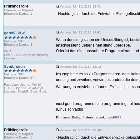
Frühlingsrolle
Verfasst: Mo 31.12.18 12:41
Ehemaliges Mitglied
- Nachträglich durch die Entwickler-Ecke gelöscht
Erhaltene Danke: 1
Verfasst: Mo 31.12.18 14:01
gerd8888
Wenn der string schon ein UnicodString ist, be
Beiträge: 205
Erhaltene Danke: 3
anschliessend ueber einen string übergebe.
Oder ist das eine unsaubere Programmierart und i
Win7
Delphi 10.1 Starter (kostenlos)
Lazarus
Symbroson
Verfasst: Mo 31.12.18 15:13
Ich empfehle es so zu Programmieren, dass kein
Beiträge: 382
Erhaltene Danke: 67
unnötig und zweitens verwirrt es andere die dein
Raspbian, Ubuntu, Win10
Warnungen entstehen können. Es ist nicht umson
C, C++, Python, JavaScript,
Lazarus, Delphi7, Casio Basic
_________________
most good programmers do programming not because
(Linus Torvalds)
Für diesen Beitrag haben gedankt:
gerd8888
Frühlingsrolle
Verfasst: Mo 31.12.18 18:48
Ehemaliges Mitglied
- Nachträglich durch die Entwickler-Ecke gelöscht
Erhaltene Danke: 1