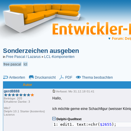
▼
Forum: Del
Sonderzeichen ausgeben
Free Pascal / Lazarus
LCL-Komponenten
in
»
free pascal
lcl
Antworten
Druckansicht
PDF
Thema beobachten
Autor
gerd8888
Verfasst: Mo 31.12.18 01:41
Hallo,
Beiträge: 205
Erhaltene Danke: 3
Win7
ich möchte gerne eine Schachfigur (weisser König
Delphi 10.1 Starter (kostenlos)
Lazarus
Delphi-Quelltext
1:
edit1. text:=chr(
$2655
);