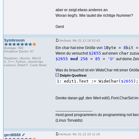
aber er zeigt etwas anderes an.
Woran liegt's. Wie lautet die richtige Nummer?
Gerd
Symbroson
Verfasst: Mo 31.12.18 02:42
1
Byte =
8
bit 
Ein char hat eine Größe von
Beiträge: 382
Erhaltene Danke: 67
$2655
char
Wenn du versuchst
auf einen
zuzuw
Raspbian, Ubuntu, Win10
$2655
mod
256
=
85
=
'U'
auf deine Zei
C, C++, Python, JavaScript,
Lazarus, Delphi7, Casio Basic
Was du brauchst ist ein WideChar mit einer Größe
Delphi-Quelltext
1:
edit1.Text := WideChar(
$2655
);
Denke daran ggf. den Wert edit1.Font.CharSet i
_________________
most good programmers do programming not because
(Linus Torvalds)
Verfasst: Mo 31.12.18 11:18
gerd8888