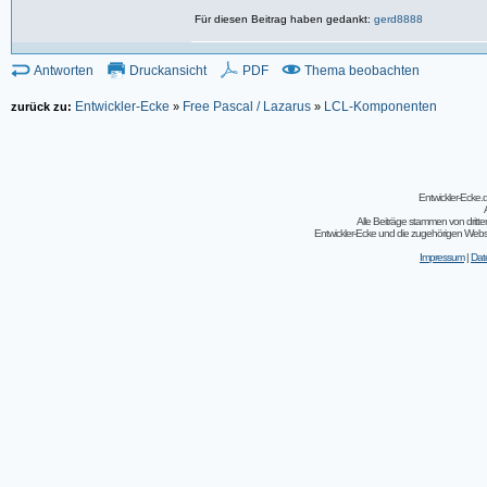
Für diesen Beitrag haben gedankt:
gerd8888
Antworten
Druckansicht
PDF
Thema beobachten
Entwickler-Ecke
Free Pascal / Lazarus
LCL-Komponenten
zurück zu:
»
»
Entwickler-Ecke
Alle Beiträge stammen von dritt
Entwickler-Ecke und die zugehörigen Webseit
Impressum
|
Dat