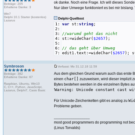
ok danke. Noch eine Frage. Ich will dieses Sonderz
Beiträge: 205
Erhaltene Danke: 3
Nur über Umwege funktioniert es bei mir bislang
Win7
Delphi 10.1 Starter (kostenlos)
Delphi-Quelltext
Lazarus
1:
var
st:
string
;
2:
3:
//warumd geht das nicht
4:
st:=wideChar(
$2657
);
5:
6:
// das geht über Umweg
7:
edit1.text:=wideChar(
$2657
); s
Symbroson
Verfasst: Mo 31.12.18 11:59
Aus dem gleichen Grund warum auch das erste Bei
Beiträge: 382
Erhaltene Danke: 67
char[]
einen
zuzuweisen, wird dieser implizit 
Raspbian, Ubuntu, Win10
Bytes bestehen werden in die einzelnen Bytes auf
C, C++, Python, JavaScript,
Warning: Unicode constant cast wi
'
Lazarus, Delphi7, Casio Basic
Wi
Für Unicode-Zeichenketten gibt es analog zu
Probleme geben.
_________________
most good programmers do programming not because
(Linus Torvalds)