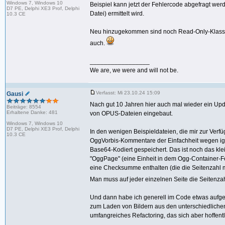
Windows 7, Windows 10
Beispiel kann jetzt der Fehlercode abgefragt we
D7 PE, Delphi XE3 Prof, Delphi
Datei) ermittelt wird.
10.3 CE
Neu hinzugekommen sind noch Read-Only-Klassen
auch.
_________________
We are, we were and will not be.
Verfasst: Mi 23.10.24 15:09
Gausi
Nach gut 10 Jahren hier auch mal wieder ein Up
Beiträge: 8554
Erhaltene Danke: 481
von OPUS-Dateien eingebaut.
Windows 7, Windows 10
D7 PE, Delphi XE3 Prof, Delphi
In den wenigen Beispieldateien, die mir zur Verfüg
10.3 CE
OggVorbis-Kommentare der Einfachheit wegen igno
Base64-Kodiert gespeichert. Das ist noch das kle
"OggPage" (eine Einheit in dem Ogg-Container-F
eine Checksumme enthalten (die die Seitenzahl mi
Man muss auf jeder einzelnen Seite die Seiten
Und dann habe ich generell im Code etwas aufger
zum Laden von Bildern aus den unterschiedlichen 
umfangreiches Refactoring, das sich aber hoffentl