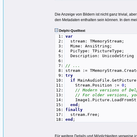
Die Anzeige von Bildern ist nicht ganz trivial, a
den Metadaten enthalten sein können. In den meis
Delphi-Quelltext
1:
var
2:
stream: TMemoryStream;
3:
Mime: AnsiString;
4:
PicType: TPictureType;
5:
Description: UnicodeString
6:
7:
// ...
8:
stream := TMemoryStream.Creat
9:
try
10:
if
MainAudioFile.GetPicture
11:
Stream.Position :=
0
;
12:
// Modern versions of Del
13:
// For older versions, yo
14:
Image1.Picture.LoadFromStr
15:
end
;
16:
finally
17:
stream.Free;
18:
end
;
Für weitere Details und Möglichkeiten verweise 