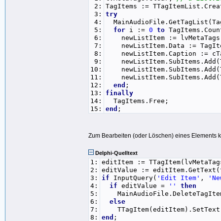
2:
TagItems := TTagItemList.Crea
3:
try
4:
MainAudioFile.GetTagList(Ta
5:
for
i :=
0
to
TagItems.Cou
6:
newListItem := lvMetaTags.
7:
newListItem.Data := TagIte
8:
newListItem.Caption := cTag
9:
newListItem.SubItems.Add(T
10:
newListItem.SubItems.Add(Ta
11:
newListItem.SubItems.Add(Ta
12:
end
;
13:
finally
14:
TagItems.Free;
15:
end
;
Zum Bearbeiten (oder Löschen) eines Elements 
Delphi-Quelltext
1:
editItem := TTagItem(lvMetaTag
2:
editValue := editItem.GetText(
3:
if
InputQuery(
'Edit Item'
,
'Ne
4:
if
editValue =
''
then
5:
MainAudioFile.DeleteTagItem
6:
else
7:
TTagItem(editItem).SetText(e
8:
end
;