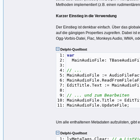
Methoden implementiert (z.B. einen rudimentären 
Kurzer Einstieg in die Verwendung
Der Einstieg ist denkbar einfach. Über das glob
auf die gängigen Properties zugreifen. Dabei ist 
Ogg-Vorbis-Datei, Flac, Monkeys Audio, WMA, ode
Delphi-Quelltext
1:
var
2:
MainAudioFile: TBaseAudioFi
3:
4:
// ...
5:
MainAudioFile := AudioFileFac
6:
MainAudioFile.ReadFromFile(aF
7:
EditTitle.Text := MainAudioFi
8:
9:
// ... und zum Bearbeiten
10:
MainAudioFile.Title := EditTi
11:
MainAudioFile.UpdateFile;
Um alle enthaltenen Metadaten aufzulisten, gibt e
Delphi-Quelltext
1:
lvMetaTags.Clear;
// a ListVi