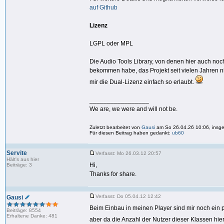
auf Github
Lizenz
LGPL oder MPL
Die Audio Tools Library, von denen hier auch noch
bekommen habe, das Projekt seit vielen Jahren nic
mir die Dual-Lizenz einfach so erlaubt.
_________________
We are, we were and will not be.
Zuletzt bearbeitet von
Gausi
am So 26.04.26 10:06, insge
Für diesen Beitrag haben gedankt:
ub60
Servite
Verfasst: Mo 26.03.12 20:57
Hält's aus hier
Hi,
Beiträge: 3
Thanks for share.
Verfasst: Do 05.04.12 12:42
Gausi
Beim Einbau in meinen Player sind mir noch ein p
Beiträge: 8554
Erhaltene Danke: 481
aber da die Anzahl der Nutzer dieser Klassen hie