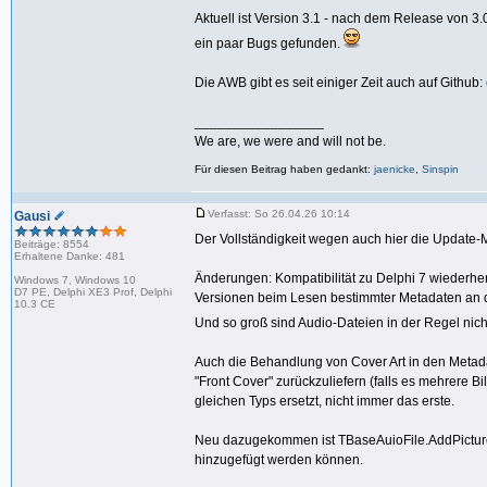
Aktuell ist Version 3.1 - nach dem Release von 3
ein paar Bugs gefunden.
Die AWB gibt es seit einiger Zeit auch auf Github:
_________________
We are, we were and will not be.
Für diesen Beitrag haben gedankt:
jaenicke
,
Sinspin
Verfasst: So 26.04.26 10:14
Gausi
Der Vollständigkeit wegen auch hier die Update-
Beiträge: 8554
Erhaltene Danke: 481
Änderungen: Kompatibilität zu Delphi 7 wiederher
Windows 7, Windows 10
D7 PE, Delphi XE3 Prof, Delphi
Versionen beim Lesen bestimmter Metadaten an die
10.3 CE
Und so groß sind Audio-Dateien in der Regel nich
Auch die Behandlung von Cover Art in den Metada
"Front Cover" zurückzuliefern (falls es mehrere Bi
gleichen Typs ersetzt, nicht immer das erste.
Neu dazugekommen ist TBaseAuioFile.AddPicture(),
hinzugefügt werden können.