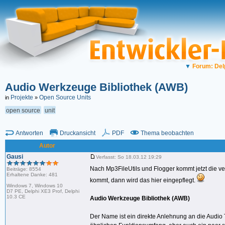
▼
Forum: Del
Audio Werkzeuge Bibliothek (AWB)
Projekte
Open Source Units
in
»
open source
unit
Antworten
Druckansicht
PDF
Thema beobachten
Autor
Gausi
Verfasst: So 18.03.12 19:29
Nach Mp3FileUtils und Flogger kommt jetzt die v
Beiträge: 8554
Erhaltene Danke: 481
kommt, dann wird das hier eingepflegt.
Windows 7, Windows 10
D7 PE, Delphi XE3 Prof, Delphi
10.3 CE
Audio Werkzeuge Bibliothek (AWB)
Der Name ist ein direkte Anlehnung an die Audio To