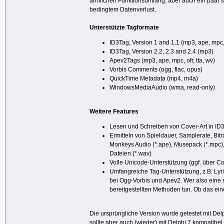
ähnlichen Funktionsumfang, aber auch ein paar s
bedingtem Datenverlust.
Unterstützte Tagformate
ID3Tag, Version 1 and 1.1 (mp3, ape, mpc, o
ID3Tag, Version 2.2, 2.3 and 2.4 (mp3)
Apev2Tags (mp3, ape, mpc, ofr, tta, wv)
Vorbis Comments (ogg, flac, opus)
QuickTime Metadata (mp4, m4a)
WindowsMediaAudio (wma, read-only)
Weitere Features
Lesen und Schreiben von Cover-Art in ID3
Ermitteln von Spieldauer, Samplerate, Bitr
Monkeys Audio (*.ape), Musepack (*.mpc), 
Dateien (*.wav)
Volle Unicode-Unterstützung (ggf. über Co
Umfangreiche Tag-Unterstützung, z.B. Lyric
bei Ogg-Vorbis und Apev2. Wer also eine
bereitgestellten Methoden tun. Ob das eine 
Die ursprüngliche Version wurde getestet mit Del
sollte aber auch (wieder) mit Delphi 7 kompatibel