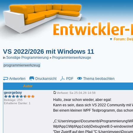
▼
Forum: Del
VS 2022/2026 mit Windows 11
Sonstige Programmierung
Programmierwerkzeuge
in
»
programmierwerkzeug
Antworten
Druckansicht
PDF
Thema beobachten
Autor
georgeboy
Verfasst: Sa 25.04.26 14:58
Hallo, zwar schon wieder, aber egal:
Beiträge: 255
Erhaltene Danke: 1
Kann es sein, dass sich VS 2022 Community mit W
Bei einem kleinen WPF Testprogramm, das schon 
„C:\Users\mygeo\Documents\Programmierung\W
WpfApp1\WpfApp1\obj\Debug\net8.0-windows\refin
"Der Zugriff auf den Pfad "C:\Users\mygeo\Doc