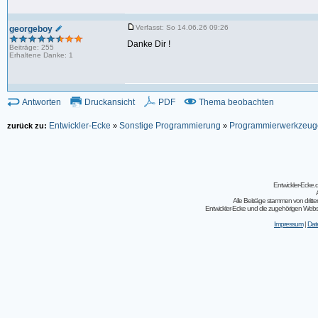
Verfasst: So 14.06.26 09:26
georgeboy
Danke Dir !
Beiträge: 255
Erhaltene Danke: 1
Antworten
Druckansicht
PDF
Thema beobachten
Entwickler-Ecke
Sonstige Programmierung
Programmierwerkzeug
zurück zu:
»
»
Entwickler-Ecke
Alle Beiträge stammen von dritt
Entwickler-Ecke und die zugehörigen Webseit
Impressum
|
Dat