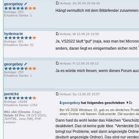
Verfasst: Do 30.04.26 09:39
georgeboy
Hängt vermutlich mit dem Bitdefender zusammen
Beiträge: 255
Erhaltene Danke: 1
hydemarie
Verfasst: Mi 10.06.26 23:56
Ja, VS2022 läuft "gut" (naja, was man bei Microso
Beiträge: 491
Erhaltene Danke: 51
anders, daran liegt es einigermaßen sicher nicht.
Verfasst: Fr 12.06.26 09:12
georgeboy
Ja es würde mich freuen, wenn dieses Forum auch
Beiträge: 255
Erhaltene Danke: 1
jaenicke
Verfasst: Sa 13.06.26 15:57
Beiträge: 19346
georgeboy
hat folgendes geschrieben
:
Erhaltene Danke: 1754
Bei VS 2026 Windows 10, gab es ein ähnliches Pro
W11 x64
(
Chrome
, Edge)
einen Ordner mit Namen: Dokumente. Die wurden dann
Delphi 12 Pro
, C# (VS 2022),
JS/HTML, Java (NB), PHP,
Dann hast du wohl leider das Häkchen "Geschütz
Lazarus
deaktiviert. Das ist keine gute Idee. "Versteckt
bringt nur Probleme, weil dann angezeigte Ordner 
deutsch angezeigte Ordner). Das sind nur verstec