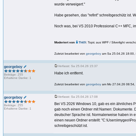
wurde verweigert."
Habe gesehen, das "refint" schreibgeschütz ist. 
Noch was, bei VS 2010 Professional C++ MFC, i
Moderiert von
Th69
:
Topic aus WPF / Silverlight vers
Zuletzt bearbeitet von
georgeboy
am Sa 25.04.26 18:00, i
Verfasst: Sa 25.04.26 15:37
georgeboy
Habe ich entfernt.
Beiträge: 255
Erhaltene Danke: 1
Zuletzt bearbeitet von
georgeboy
am Mo 27.04.26 08:54, i
Verfasst: Sa 25.04.26 17:08
georgeboy
Bei VS 2026 Windows 10, gab es ein ähnliches 
Beiträge: 255
Erhaltene Danke: 1
gab noch einen Ordner mit Namen: Dokumente. Di
deutscher Sprache ist. Normalerweise haben in 
einen neuen Ordner erstellt: "C:\Users\mygeo\Proje
schreibgeschützt ist.