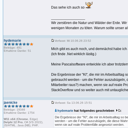
Das sehe ich auch so
_________________
Wir zerstören die Natur und Wälder der Erde. Wi
wenigen Monaten zu töten. Warum sollte unser all
hydemarie
Verfasst: Mi 10.06.26 23:52
Beiträge: 491
Mich gibt es auch noch, und demnächst habe ich a
Erhaltene Danke: 51
(Ich finde .Net wirklich lästig.)
Meine Pascalsoftware entwickle ich aber trotzdem
Die Ergebnisse der "KI", die mir im Arbeitsallta
gebraucht werden - um die Fehler auszubügeln, di
Mitarbeiter raus?) machen, wenn sie auf reale 
StackOverflow und so weiter auch mit untaugliche
jaenicke
Verfasst: Sa 13.06.26 15:51
Beiträge: 19346
hydemarie
hat folgendes geschrieben
:
Erhaltene Danke: 1754
Die Ergebnisse der "KI", die mir im Arbeitsalltag s
W11 x64
(
Chrome
, Edge)
werden - um die Fehler auszubügeln, die diese Wahrsc
Delphi 12 Pro
, C# (VS 2022),
wenn sie auf reale Problemfälle angesetzt werden.
JS/HTML, Java (NB), PHP,