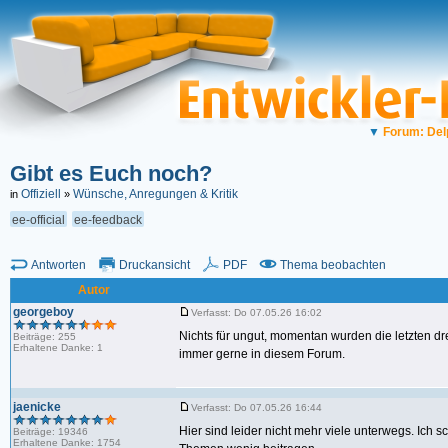
▼
Forum: Del
Gibt es Euch noch?
Offiziell
Wünsche, Anregungen & Kritik
in
»
ee-official
ee-feedback
Antworten
Druckansicht
PDF
Thema beobachten
Autor
georgeboy
Verfasst: Do 07.05.26 16:02
Nichts für ungut, momentan wurden die letzten dre
Beiträge: 255
Erhaltene Danke: 1
immer gerne in diesem Forum.
jaenicke
Verfasst: Do 07.05.26 16:44
Hier sind leider nicht mehr viele unterwegs. Ich
Beiträge: 19346
Erhaltene Danke: 1754