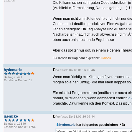
Lazarus
Die KI kann schon sehr guten Code schreiben, je
(Architektur, Formatierung, Namensgebung, ...).
Wenn man richtig mit KI umgeht (und nicht nur d
Code und ist deutlich produktiver. Eine Aufgabe a
Tagen erledigen: Ein Tag Analyse und Ausarbeite
Nacharbeiten (natürlich auch abwechselnd mit Än
eben auch entsprechende Ergebnisse.
Aber das sollten wir ggf. in einem eigenen Threa
Für diesen Beitrag haben gedankt:
Narses
hydemarie
Verfasst: Do 18.06.26 00:46
Wenn man "richtig mit KI umgeht", verbraucht man
Beiträge: 491
Erhaltene Danke: 51
mögen so einen Unfug), die mal eben doppelt so vi
Für mich ist Programmieren (endlich nur noch) e
darauf, mitzuerleben, wenn demnächst endlich
di
bräuchte. Dafür kenne ich den Kontext. Das ist u
jaenicke
Verfasst: Do 18.06.26 07:44
Beiträge: 19346
hydemarie
hat folgendes geschrieben
:
Erhaltene Danke: 1754
Wenn man "richtig mit KI umgeht", verbraucht man a