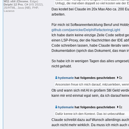
W11 x64
(
Chrome
, Edge)
Unfug), die mal eben doppelt so viel kosten wie der E
Delphi 12 Pro
, C# (VS 2022),
JS/HTML, Java (NB), PHP,
Das kostet bei Claude im 20x Max Abo ca. 200 E
Lazarus
arbeiten.
Für mich ist Softwareentwicklung Beruf und Hobby. 
github.com/jaenicke/DelphiRefactoringLight
Ich habe darin keine einzige Zeile Code selbst 
einen LSP-Proxy, der die Nachrichten der IDE ab
Code schreiben lassen, habe Claude iterativ sein
Dokumentation (sprich das Dokument, das man in 
So habe ich in wenigen Tagen das alles umgesetzt.
nicht gehabt.
hydemarie
hat folgendes geschrieben
:
Ansonsten freue ich mich darauf, mitzuerleben, we
Ob und wann sich mit AI in großem Stil Geld verd
kann mir erst einmal egal sein, da ich darauf kein
hydemarie
hat folgendes geschrieben
:
Dafür kenne ich den Kontext. Das ist unbezahlbar.
Claude schreibt dazu auf Wunsch allerdings auch
auch nicht mehr wirklich. Da muss ich mich auch 