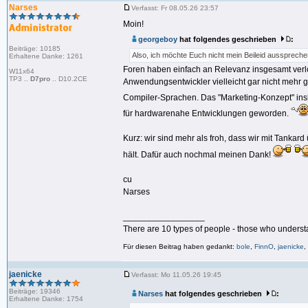
Narses
Verfasst: Fr 08.05.26 23:57
Moin!
georgeboy
hat folgendes geschrieben
:
Beiträge: 10185
Also, ich möchte Euch nicht mein Beileid ausspreche
Erhaltene Danke: 1261
Foren haben einfach an Relevanz insgesamt verlore
W11x64
TP3 ..
D7pro
.. D10.2CE
Anwendungsentwickler vielleicht gar nicht mehr
Compiler-Sprachen. Das "Marketing-Konzept" ins
für hardwarenahe Entwicklungen geworden.
Kurz: wir sind mehr als froh, dass wir mit Tankar
hält. Dafür auch nochmal meinen Dank!
cu
Narses
_________________
There are 10 types of people - those who underst
Für diesen Beitrag haben gedankt:
bole
,
FinnO
,
jaenicke
,
jaenicke
Verfasst: Mo 11.05.26 19:45
Beiträge: 19346
Narses
hat folgendes geschrieben
:
Erhaltene Danke: 1754