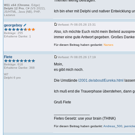
Themen wenig beitragen.
W11 x64
(
Chrome
, Edge)
Delphi 12 Pro
, C# (VS 2022),
Ich bin eher mit Delphi und nativer Entwicklung u
JS/HTML, Java (NB), PHP,
Lazarus
Verfasst: Fr 08.05.26 15:31
georgeboy
Also, ich möchte Euch nicht mein Beileid aussprec
Beiträge: 255
Erhaltene Danke: 1
immer eine gute Antwort gegeben. Großes Dankes
Für diesen Beitrag haben gedankt:
Narses
Fiete
Verfasst: Fr 08.05.26 17:19
Moin,
Beiträge: 618
Erhaltene Danke: 368
es gibt mich noch.
W7
Delphi 6 pro
Die Umstände
l2001.de/about/Eureka.html
lassen
Ich muß erst die Trauerphase überstehen, dann g
Gruß Fiete
_________________
Fietes Gesetz: use your brain (THINK)
Für diesen Beitrag haben gedankt:
Andreas_500
,
jaenick