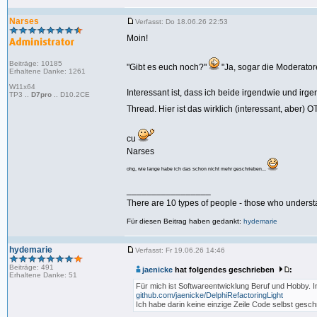
Narses
Verfasst: Do 18.06.26 22:53
Moin!
Beiträge: 10185
"Gibt es euch noch?"
"Ja, sogar die Moderator
Erhaltene Danke: 1261
W11x64
Interessant ist, dass ich beide irgendwie und irg
TP3 ..
D7pro
.. D10.2CE
Thread. Hier ist das wirklich (interessant, aber) O
cu
Narses
ohg, wie lange habe ich das schon nicht mehr geschrieben...
_________________
There are 10 types of people - those who underst
Für diesen Beitrag haben gedankt:
hydemarie
hydemarie
Verfasst: Fr 19.06.26 14:46
Beiträge: 491
jaenicke
hat folgendes geschrieben
:
Erhaltene Danke: 51
Für mich ist Softwareentwicklung Beruf und Hobby. In
github.com/jaenicke/DelphiRefactoringLight
Ich habe darin keine einzige Zeile Code selbst gesch