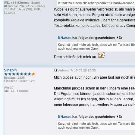
W11 x64
(
Chrome
, Edge)
Ist halt zu einem Nieschenprodukt für hardwarenah
Delphi 12 Pro
, C# (VS 2022),
Wobei es durchaus weiter verbreitet ist, als man 
JS/HTML, Java (NB), PHP,
Lazarus
sehr viel kann, so dass Fragen nicht mehr wenige
komplette Projekte inklusive Oberfläche generiere
Testprojekte, kompiliert alles, behebt iterativ Com
Narses
hat folgendes geschrieben
:
Kurz: wir sind mehr als froh, dass wir mit Tankard ü
auch nochmal meinen Dank!
Dem schließe ich mich an.
Sinspin
Verfasst: Fr 15.05.26 15:55
Mich gibt es auch noch. Bin aber fast nur noch in
Beiträge: 1338
Erhaltene Danke: 120
Win 10
Manchmal juckt es schon in den Fingern eine Frag
RIO, CE, Lazarus
Die Ergebnisse können ja doch schon unterschiedlic
Allerdings muss ich sagen, das in all den Jahre
mein Interesse gering hält weitere Fragen zu stell
Narses
hat folgendes geschrieben
:
Kurz: wir sind mehr als froh, dass wir mit Tankard ü
auch nochmal meinen Dank!