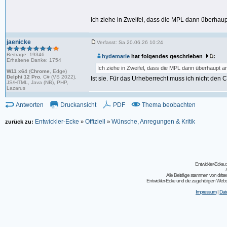
Ich ziehe in Zweifel, dass die MPL dann überhaup
jaenicke
Verfasst: Sa 20.06.26 10:24
Beiträge: 19346
hydemarie
hat folgendes geschrieben
:
Erhaltene Danke: 1754
Ich ziehe in Zweifel, dass die MPL dann überhaupt a
W11 x64
(
Chrome
, Edge)
Delphi 12 Pro
, C# (VS 2022),
Ist sie. Für das Urheberrecht muss ich nicht den
JS/HTML, Java (NB), PHP,
Lazarus
Antworten
Druckansicht
PDF
Thema beobachten
Entwickler-Ecke
Offiziell
Wünsche, Anregungen & Kritik
zurück zu:
»
»
Entwickler-Ecke
Alle Beiträge stammen von dritt
Entwickler-Ecke und die zugehörigen Webseit
Impressum
|
Dat