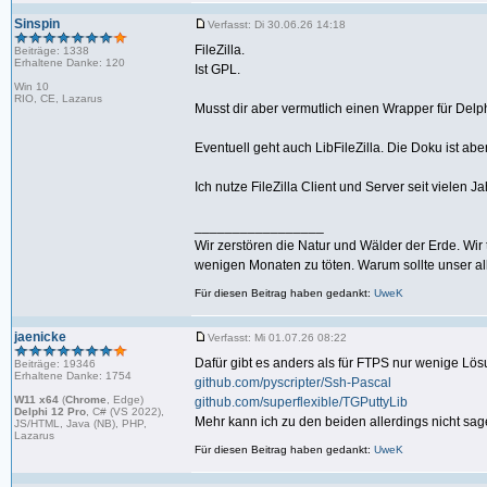
Sinspin
Verfasst: Di 30.06.26 14:18
FileZilla.
Beiträge: 1338
Erhaltene Danke: 120
Ist GPL.
Win 10
RIO, CE, Lazarus
Musst dir aber vermutlich einen Wrapper für Delp
Eventuell geht auch LibFileZilla. Die Doku ist abe
Ich nutze FileZilla Client und Server seit vielen Ja
_________________
Wir zerstören die Natur und Wälder der Erde. Wi
wenigen Monaten zu töten. Warum sollte unser all
Für diesen Beitrag haben gedankt:
UweK
jaenicke
Verfasst: Mi 01.07.26 08:22
Dafür gibt es anders als für FTPS nur wenige Lös
Beiträge: 19346
Erhaltene Danke: 1754
github.com/pyscripter/Ssh-Pascal
W11 x64
(
Chrome
, Edge)
github.com/superflexible/TGPuttyLib
Delphi 12 Pro
, C# (VS 2022),
Mehr kann ich zu den beiden allerdings nicht sage
JS/HTML, Java (NB), PHP,
Lazarus
Für diesen Beitrag haben gedankt:
UweK