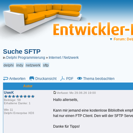
▼
Forum: Del
Suche SFTP
Delphi Programmierung
Internet / Netzwerk
in
»
delphi
indy
netzwerk
sftp
Antworten
Druckansicht
PDF
Thema beobachten
Autor
UweK
Verfasst: Mo 29.06.26 19:00
Hallo allerseits,
Beiträge: 58
Erhaltene Danke: 1
Win 11
Kann mir jemand eine kostenlose Bibliothek empfe
Delphi Enterprise XE6
hat nur einen FTP Client. Den will der SFTP Serve
Danke für Tipps!