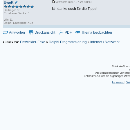
Verfasst: Di 07.07.26 08:42
UweK
Ich danke euch für die Tipps!
Beiträge: 58
Erhaltene Danke: 1
Win 11
Delphi Enterprise XE6
Antworten
Druckansicht
PDF
Thema beobachten
Entwickler-Ecke
Delphi Programmierung
Internet / Netzwerk
zurück zu:
»
»
Entwickler-Ecke
Alle Beiträge stammen von dritt
Entwickler-Ecke und die zugehörigen Webseit
Impressum
|
Dat