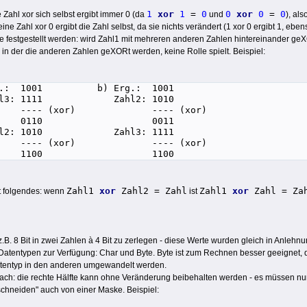
1
xor
1
=
0
0
xor
0
=
0
Zahl xor sich selbst ergibt immer 0 (da
und
), als
eine Zahl xor 0 ergibt die Zahl selbst, da sie nichts verändert (1 xor 0 ergibt 1, ebens
 festgestellt werden: wird Zahl1 mit mehreren anderen Zahlen hintereinander geXO
 in der die anderen Zahlen geXORt werden, keine Rolle spielt. Beispiel:
: 1001 b) Erg.: 1001
: 1111 Zahl2: 1010
- (xor) ---- (xor)
0 0110 0011
: 1010 Zahl3: 1111
- (xor) ---- (xor)
1 1100 1100
Zahl1
xor
Zahl2 = Zahl
Zahl1
xor
Zahl = Za
ilt folgendes: wenn
ist
.B. 8 Bit in zwei Zahlen à 4 Bit zu zerlegen - diese Werte wurden gleich in Anlehnu
l 2 Datentypen zur Verfügung: Char und Byte. Byte ist zum Rechnen besser geeignet, d
atentyp in den anderen umgewandelt werden.
fach: die rechte Hälfte kann ohne Veränderung beibehalten werden - es müssen nur d
schneiden" auch von einer Maske. Beispiel: