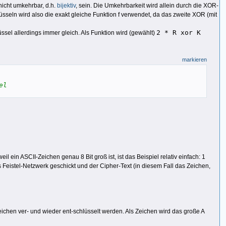
nicht umkehrbar, d.h.
bijektiv
, sein. Die Umkehrbarkeit wird allein durch die XOR-
üsseln wird also die exakt gleiche Funktion f verwendet, da das zweite XOR (mit
2 * R xor K
sel allerdings immer gleich. Als Funktion wird (gewählt)
markieren
el
l ein ASCII-Zeichen genau 8 Bit groß ist, ist das Beispiel relativ einfach: 1
Feistel-Netzwerk geschickt und der Cipher-Text (in diesem Fall das Zeichen,
eichen ver- und wieder ent-schlüsselt werden. Als Zeichen wird das große A