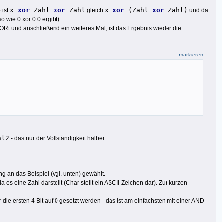
x
xor
Zahl
xor
Zahl
x
xor
(Zahl
xor
Zahl)
o ist
gleich
und da
o wie 0 xor 0 0 ergibt).
Rt und anschließend ein weiteres Mal, ist das Ergebnis wieder die
markieren
hl2
- das nur der Vollständigkeit halber.
ng an das Beispiel (vgl. unten) gewählt.
a es eine Zahl darstellt (Char stellt ein ASCII-Zeichen dar). Zur kurzen
ie ersten 4 Bit auf 0 gesetzt werden - das ist am einfachsten mit einer AND-