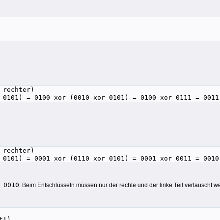
 rechter)
 0101) = 0100 xor (0010 xor 0101) = 0100 xor 0111 = 0011
 rechter)
 0101) = 0001 xor (0110 xor 0101) = 0001 xor 0011 = 0010
 0010
. Beim Entschlüsseln müssen nur der rechte und der linke Teil vertauscht w
t!)