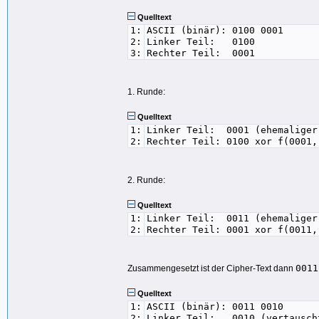
Quelltext
1:
ASCII (binär): 0100 0001
2:
Linker Teil: 0100
3:
Rechter Teil: 0001
1. Runde:
Quelltext
1:
Linker Teil: 0001 (ehemaliger
2:
Rechter Teil: 0100 xor f(0001,
2. Runde:
Quelltext
1:
Linker Teil: 0011 (ehemaliger
2:
Rechter Teil: 0001 xor f(0011,
0011
Zusammengesetzt ist der Cipher-Text dann
Quelltext
1:
ASCII (binär): 0011 0010
2:
Linker Teil: 0010 (vertausch