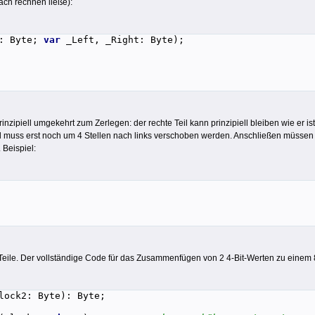
fach rechnen ließe):
k: Byte;
var
_Left, _Right: Byte);
nzipiell umgekehrt zum Zerlegen: der rechte Teil kann prinzipiell bleiben wie er 
eil muss erst noch um 4 Stellen nach links verschoben werden. Anschließen müss
 Beispiel:
 Teile. Der vollständige Code für das Zusammenfügen von 2 4-Bit-Werten zu einem 8-
lock2: Byte): Byte;