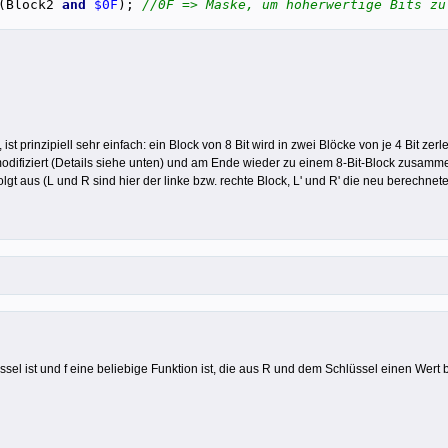
(Block2
and
$0F
);
//0F => Maske, um höherwertige Bits zu
 ist prinzipiell sehr einfach: ein Block von 8 Bit wird in zwei Blöcke von je 4 Bit z
modifiziert (Details siehe unten) und am Ende wieder zu einem 8-Bit-Block zusamm
lgt aus (L und R sind hier der linke bzw. rechte Block, L' und R' die neu berechnet
üssel ist und f eine beliebige Funktion ist, die aus R und dem Schlüssel einen Wert