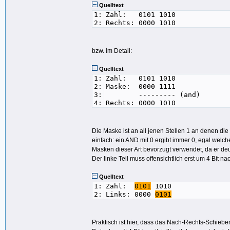
Quelltext
1:
Zahl: 0101 1010
2:
Rechts: 0000 1010
bzw. im Detail:
Quelltext
1:
Zahl: 0101 1010
2:
Maske: 0000 1111
3:
--------- (and)
4:
Rechts: 0000 1010
Die Maske ist an all jenen Stellen 1 an denen die 
einfach: ein AND mit 0 ergibt immer 0, egal welc
Masken dieser Art bevorzugt verwendet, da er deut
Der linke Teil muss offensichtlich erst um 4 Bit
Quelltext
1:
Zahl:
0101
1010
2:
Links: 0000
0101
Praktisch ist hier, dass das Nach-Rechts-Schieben