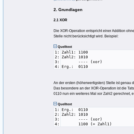
2. Grundlagen
2.1 XOR
Die XOR-Operation entspricht einer Addition ohne
Stelle nicht berücksichtigt wird. Beispiel:
Quelltext
1:
Zahl1: 1100
2:
Zahl2: 1010
3:
---- (xor)
4:
Erg.: 0110
An der ersten (höherwertigsten) Stelle ist genau d
Das besondere an der XOR-Operation ist die Tats
0110 nun ein weiteres Mal xor Zahl2 gerechnet, e
Quelltext
1:
Erg.: 0110
2:
Zahl2: 1010
3:
---- (xor)
4:
1100 (= Zahl1)