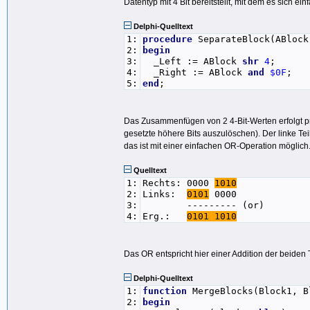
Datentyp mit 4 Bit bereitstellt, mit dem es sich ein
Delphi-Quelltext
1:
procedure
SeparateBlock(ABloc
2:
begin
3:
_Left := ABlock
shr
4
;
4:
_Right := ABlock
and
$0F
;
5:
end
;
Das Zusammenfügen von 2 4-Bit-Werten erfolgt pri
gesetzte höhere Bits auszulöschen). Der linke T
das ist mit einer einfachen OR-Operation möglich.
Quelltext
1:
Rechts: 0000
1010
2:
Links:
0101
0000
3:
--------- (or)
4:
Erg.:
0101 1010
Das OR entspricht hier einer Addition der beiden
Delphi-Quelltext
1:
function
MergeBlocks(Block1, B
2:
begin