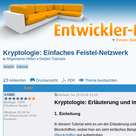
▼
Forum: Del
Kryptologie: Einfaches Feistel-Netzwerk
Allgemeine Hilfen
Delphi Tutorials
in
»
delphi
tutorial
Antworten
Druckansicht
PDF
Thema beobachten
Autor
AXMD
Verfasst: Sa 25.03.06 13:18
Kryptologie: Erläuterung und I
Beiträge: 4006
Erhaltene Danke: 7
Windows 10 64 bit
1. Einleitung
C# (Visual Studio 2019
Express)
In diesem Tutorial wird es um die Erläuterung un
Blockchiffren; wobei hier ein sehr einfaches Beis
(Blockchiffre)
gut aufgehoben.