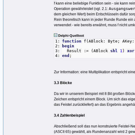
f kann eine beliebige Funktion sein - sie kann r
Ausgangswe
Operation gewährleistet (vgl. 2.1:
dem gleichen Wert) beim Entschlüsseln dafür so
Rein theoretisch kann in jeder Runde Runde ein a
verwendet - wie bereits erwähnt, muss f nicht um
Delphi-Quelltext
1:
function
f(ABlock: Byte; AKey:
2:
begin
3:
Result := (ABlock
shl
1
)
xor
4:
end
;
Zur Information: eine Multiplikation entspricht ei
3.3 Blöcke
Da wir in unserem Beispiel mit 8 Bit großen Blöcke
Zeichen entspricht einem Block. Um sich das eige
das Feistel zurückliefert) an das Ergebnis angehä
3.4 Zahlenbeispiel
Abschließend soll das nun konstruierte Feistel-N
(ASCII 65) gewählt, als Rundenanzahl wird 2 gewä