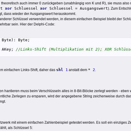
ein theoretisch auch immer 0 zurückgeben (unabhängig von K und R), sie muss also 
rt
xor
Schluessel
xor
Schluessel = Ausgangswert
). Zum Entschl
rgt, dass wieder der Ausgangswert herauskommt.
nderer Schlüssel verwendet werden, in diesem einfachen Beispiel bleibt der Schlüs
kehrbar sein. Hier der Delphi-Code:
 Byte): Byte;
AKey;
//Links-Shift (Multiplikation mit 2); XOR Schlüss
shl
1
*
2
nem einfachen Links-Shift, daher das
anstatt dem
.
n hantieren muss beim Verschlüsseln alles in 8-Bit-Blöcke zerlegt werden - eben wei
ntliche Zerlegen zu ersparen, wird der angegebene String zeichenweise durch das 
ngt.
etzwerk mit einem einfachen Zahlenbeispiel getestet werden. Es soll ein einziges Z
hlt, als Schlüssel 5: