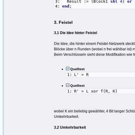
3:
Result := (Block1
shl
4
)
or
4:
end
;
3. Feistel
3.1 Die Idee hinter Feistel
Die Idee, die hinter einem Feistel-Netzwerk steckt,
Blöcke über n Runden (wobei n frei wählbar ist) 
Beim Verschlüsseln sieht diese Modifikation wie fo
Quelltext
1:
L' = R
Quelltext
1:
R' = L xor f(R, K)
wobei K ein beliebig gewählter, 4 Bit langer Schl
Umkehrbarkeit.
3.2 Umkehrbarkeit