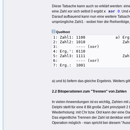
Diese Tatsache kann auch so erklärt werden: eine 
x
xor
0
eine Zahl xor sich selbst 0 ergibt
. Und 
Darauf aufbauend kann nun eine weitere Tatsache
ursprüngliche Zahl1 - wobei hier die Reihenfolge,
Quelltext
1:
Zahl1: 1100 a) Erg.
2:
Zahl2: 1010 Zahl3
3:
---- (xor) ---
4:
Erg.': 011
5:
Zahl3: 1111 Zahl2
6:
---- (xor) ---
7:
Erg.: 100
a) und b) liefern das gleiche Ergebnis. Weiters g
2.2 Bitoperationen zum "Trennen" von Zahlen
In vielen Anwendungen ist es wichtig, Zahlen mit z
Delphi stellt für eine 8 Bit große Zahl prinzipiel
Wiederholung: mit Chr bzw. Ord kann der eine D
Das eigentliche Trennen der Zahl ist denkbar ein
Operation möglich - man spricht bei diesem "Aus