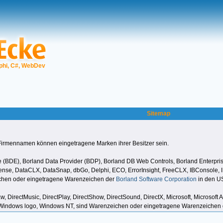
phi, C#, WebDev
Sitemap
Firmennamen können eingetragene Marken ihrer Besitzer sein.
BDE), Borland Data Provider (BDP), Borland DB Web Controls, Borland Enterprise
e, DataCLX, DataSnap, dbGo, Delphi, ECO, ErrorInsight, FreeCLX, IBConsole, IBE
ichen oder eingetragene Warenzeichen der
Borland Software Corporation
in den U
aw, DirectMusic, DirectPlay, DirectShow, DirectSound, DirectX, Microsoft, Microsof
, Windows logo, Windows NT, sind Warenzeichen oder eingetragene Warenzeichen