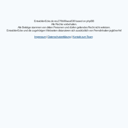
Entwickler-Ecke.de rev.276b99aea638
based on
phpBB
Alle Rechte vorbehalten.
Alle Beiträge stammen von dritten Personen und dürfen geltendes Recht nicht verletzen.
Entwickler-Ecke und die zugehörigen Webseiten distanzieren sich ausdrücklich von Fremdinhalten jeglicher Art!
Impressum
|
Datenschutzerklärung
|
Kontakt zum Team