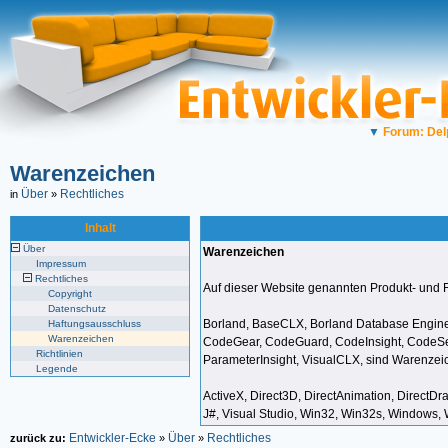
▼
Forum: Del
Warenzeichen
Über
Rechtliches
in
»
Inhalt
Über
Warenzeichen
Impressum
Rechtliches
Auf dieser Website genannten Produkt- und 
Copyright
Datenschutz
Borland, BaseCLX, Borland Database Engine (
Haftungsausschluss
Warenzeichen
CodeGear, CodeGuard, CodeInsight, CodeSens
Richtlinien
ParameterInsight, VisualCLX, sind Warenze
Legende
ActiveX, Direct3D, DirectAnimation, DirectDr
J#, Visual Studio, Win32, Win32s, Windows
Entwickler-Ecke
Über
Rechtliches
zurück zu:
»
»