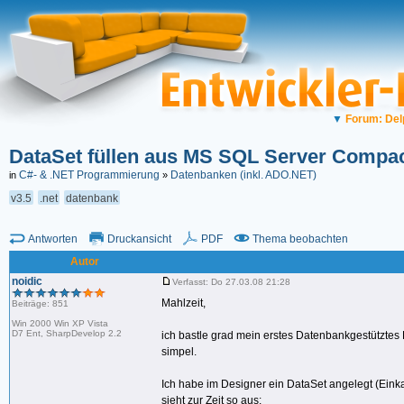
▼
Forum: Del
DataSet füllen aus MS SQL Server Compac
C#- & .NET Programmierung
Datenbanken (inkl. ADO.NET)
in
»
v3.5
.net
datenbank
Antworten
Druckansicht
PDF
Thema beobachten
Autor
noidic
Verfasst: Do 27.03.08 21:28
Mahlzeit,
Beiträge: 851
Win 2000 Win XP Vista
D7 Ent, SharpDevelop 2.2
ich bastle grad mein erstes Datenbankgestütztes
simpel.
Ich habe im Designer ein DataSet angelegt (Eink
sieht zur Zeit so aus: