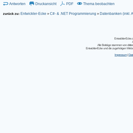
Antworten
Druckansicht
PDF
Thema beobachten
Entwickler-Ecke
C#- & .NET Programmierung
Datenbanken (inkl.
zurück zu:
»
»
Entwickler-Ecke
Alle Beiträge stammen von dritt
Entwickler-Ecke und die zugehörigen Webseit
Impressum
|
Dat