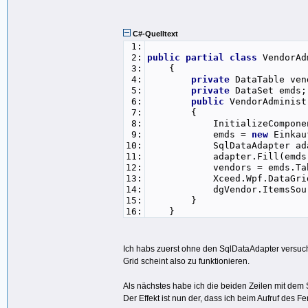
C#-Quelltext
1:
2:
public
partial
class
VendorAd
3:
{
4:
private
DataTable ven
5:
private
DataSet emds;
6:
public
VendorAdminist
7:
{
8:
InitializeComponen
9:
emds =
new
Einkau
10:
SqlDataAdapter ada
11:
adapter.Fill(emds
12:
vendors = emds.Tab
13:
Xceed.Wpf.DataGrid.DataG
14:
dgVendor.ItemsSource = 
15:
}
16:
}
Ich habs zuerst ohne den SqlDataAdapter versuch
Grid scheint also zu funktionieren.
Als nächstes habe ich die beiden Zeilen mit dem
Der Effekt ist nun der, dass ich beim Aufruf des