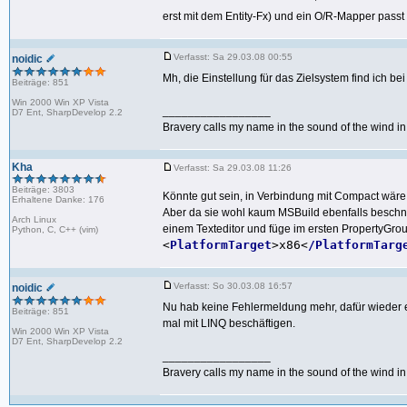
erst mit dem Entity-Fx) und ein O/R-Mapper passt
Verfasst: Sa 29.03.08 00:55
noidic
Mh, die Einstellung für das Zielsystem find ich bei
Beiträge: 851
Win 2000 Win XP Vista
_________________
D7 Ent, SharpDevelop 2.2
Bravery calls my name in the sound of the wind in t
Kha
Verfasst: Sa 29.03.08 11:26
Beiträge: 3803
Könnte gut sein, in Verbindung mit Compact wäre 
Erhaltene Danke: 176
Aber da sie wohl kaum MSBuild ebenfalls beschnit
Arch Linux
einem Texteditor und füge im ersten PropertyGroup
Python, C, C++ (vim)
<
PlatformTarget
>x86<
/PlatformTarg
Verfasst: So 30.03.08 16:57
noidic
Nu hab keine Fehlermeldung mehr, dafür wieder ei
Beiträge: 851
mal mit LINQ beschäftigen.
Win 2000 Win XP Vista
D7 Ent, SharpDevelop 2.2
_________________
Bravery calls my name in the sound of the wind in t