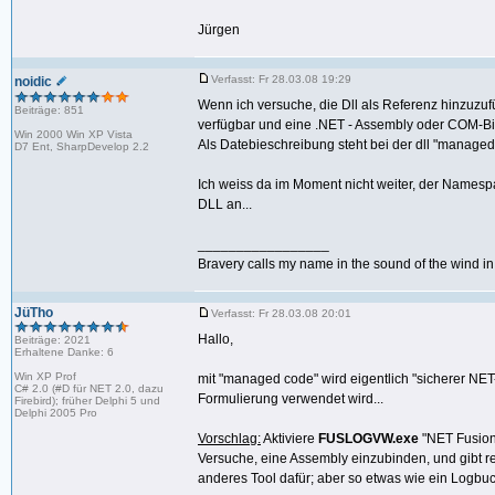
Jürgen
Verfasst: Fr 28.03.08 19:29
noidic
Wenn ich versuche, die Dll als Referenz hinzuzufü
Beiträge: 851
verfügbar und eine .NET - Assembly oder COM-Bibl
Win 2000 Win XP Vista
Als Datebieschreibung steht bei der dll "manage
D7 Ent, SharpDevelop 2.2
Ich weiss da im Moment nicht weiter, der Namesp
DLL an...
_________________
Bravery calls my name in the sound of the wind in t
JüTho
Verfasst: Fr 28.03.08 20:01
Hallo,
Beiträge: 2021
Erhaltene Danke: 6
Win XP Prof
mit "managed code" wird eigentlich "sicherer N
C# 2.0 (#D für NET 2.0, dazu
Formulierung verwendet wird...
Firebird); früher Delphi 5 und
Delphi 2005 Pro
Vorschlag:
Aktiviere
FUSLOGVW.exe
"NET Fusion 
Versuche, eine Assembly einzubinden, und gibt rec
anderes Tool dafür; aber so etwas wie ein Logbuc