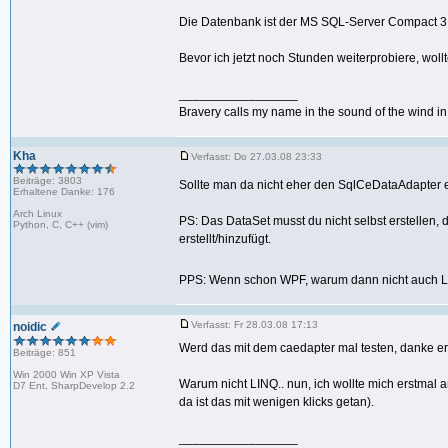
Die Datenbank ist der MS SQL-Server Compact 3.5
Bevor ich jetzt noch Stunden weiterprobiere, wol
_________________
Bravery calls my name in the sound of the wind in t
Kha
Verfasst: Do 27.03.08 23:33
Beiträge: 3803
Sollte man da nicht eher den SqlCeDataAdapter 
Erhaltene Danke: 176
Arch Linux
PS: Das DataSet musst du nicht selbst erstellen,
Python, C, C++ (vim)
erstellt/hinzufügt.
PPS: Wenn schon WPF, warum dann nicht auch
Verfasst: Fr 28.03.08 17:13
noidic
Werd das mit dem caedapter mal testen, danke er
Beiträge: 851
Win 2000 Win XP Vista
Warum nicht LINQ.. nun, ich wollte mich erstmal
D7 Ent, SharpDevelop 2.2
da ist das mit wenigen klicks getan).
_________________