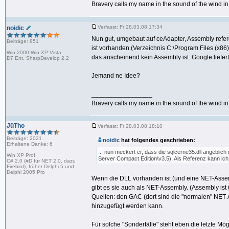
Bravery calls my name in the sound of the wind in t
Verfasst: Fr 28.03.08 17:34
noidic
Nun gut, umgebaut auf ceAdapter, Assembly refere
Beiträge: 851
ist vorhanden (Verzeichnis C:\Program Files (x86)
Win 2000 Win XP Vista
das anscheinend kein Assembly ist. Google liefer
D7 Ent, SharpDevelop 2.2
Jemand ne Idee?
_________________
Bravery calls my name in the sound of the wind in t
JüTho
Verfasst: Fr 28.03.08 18:10
Beiträge: 2021
noidic
hat folgendes geschrieben:
Erhaltene Danke: 6
... nun meckert er, dass die sqlcerne35.dll angeblic
Win XP Prof
Server Compact Edition\v3.5). Als Referenz kann ich
C# 2.0 (#D für NET 2.0, dazu
Firebird); früher Delphi 5 und
Delphi 2005 Pro
Wenn die DLL vorhanden ist (und eine NET-Assem
gibt es sie auch als NET-Assembly. (Assembly ist
Quellen: den GAC (dort sind die "normalen" NET-
hinzugefügt werden kann.
Für solche "Sonderfälle" steht eben die letzte Mögl