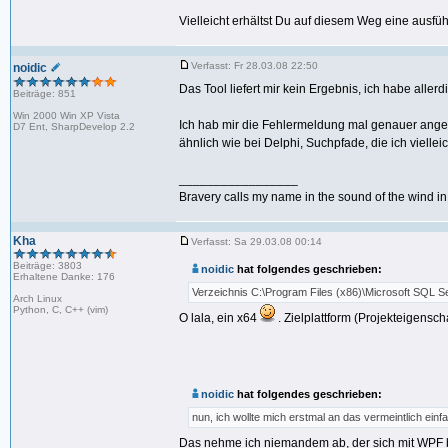
Vielleicht erhältst Du auf diesem Weg eine ausfüh
Verfasst: Fr 28.03.08 22:50
noidic
Das Tool liefert mir kein Ergebnis, ich habe allerd
Beiträge: 851
Win 2000 Win XP Vista
Ich hab mir die Fehlermeldung mal genauer angesc
D7 Ent, SharpDevelop 2.2
ähnlich wie bei Delphi, Suchpfade, die ich viell
_________________
Bravery calls my name in the sound of the wind in t
Kha
Verfasst: Sa 29.03.08 00:14
Beiträge: 3803
noidic
hat folgendes geschrieben:
Erhaltene Danke: 176
Verzeichnis C:\Program Files (x86)\Microsoft SQL S
Arch Linux
Python, C, C++ (vim)
O lala, ein x64
. Zielplattform (Projekteigenscha
noidic
hat folgendes geschrieben:
nun, ich wollte mich erstmal an das vermeintlich einfa
Das nehme ich niemandem ab, der sich mit WPF 