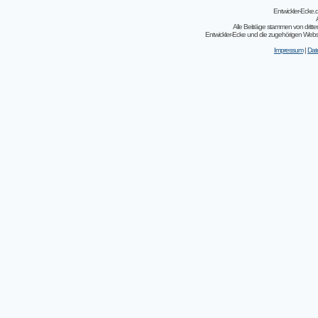
Entwickler-Ecke
Alle Beiträge stammen von dritt
Entwickler-Ecke und die zugehörigen Webseit
Impressum
|
Dat