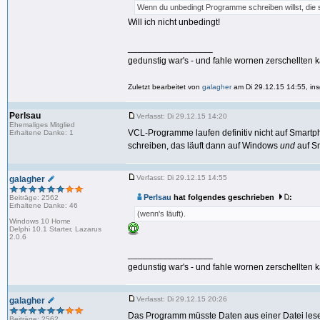
Wenn du unbedingt Programme schreiben willst, die 
Will ich nicht unbedingt!
_________________
gedunstig war's - und fahle wornen zerschellten k
Zuletzt bearbeitet von
galagher
am Di 29.12.15 14:55, ins
Perlsau
Verfasst: Di 29.12.15 14:20
Ehemaliges Mitglied
VCL-Programme laufen definitiv nicht auf Smar
Erhaltene Danke: 1
schreiben, das läuft dann auf Windows
und
auf Sm
Verfasst: Di 29.12.15 14:55
galagher
Perlsau
hat folgendes geschrieben
:
Beiträge: 2562
Erhaltene Danke: 46
(wenn's läuft).
Windows 10 Home
Delphi 10.1 Starter, Lazarus
2.0.6
_________________
gedunstig war's - und fahle wornen zerschellten k
Verfasst: Di 29.12.15 20:26
galagher
Das Programm müsste Daten aus einer Datei les
Beiträge: 2562