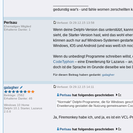
_________________
gedunstig war's - und fahle wornen zerschellten k
Perlsau
Verfasst: Di 29.12.15 13:58
Ehemaliges Mitglied
Wenn deine Delphi-Version das unterstützt, kanns
Erhaltene Danke: 1
sieht, die Starter-Version hast, wird das wohl e
können auch nur auf Windows-Systemen gestarte
Windows, IOS und Android (und was weiß ich noc
Wenn du unbedingt Programme schreiben willst, d
CodeTyphon
‒ eine Erweiterung für Lazarus ‒ an,
doch ist die Sprache im Grunde dieselbe wie bei 
Für diesen Beitrag haben gedankt:
galagher
Verfasst: Di 29.12.15 14:11
galagher
Perlsau
hat folgendes geschrieben
:
Beiträge: 2562
Erhaltene Danke: 46
"Normale" Delphi-Programme, die für Windows gesc
Windows 10 Home
Erweiterung gestattet die Nutzung gemeinsamen Cod
Delphi 10.1 Starter, Lazarus
2.0.6
Ja, Firemonkey habe ich, und ja, es ist ein VCL-
Perlsau
hat folgendes geschrieben
: