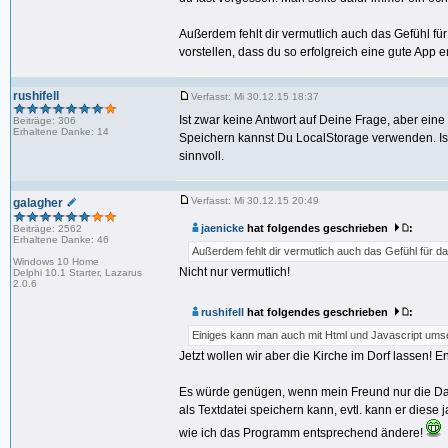
Außerdem fehlt dir vermutlich auch das Gefühl für
vorstellen, dass du so erfolgreich eine gute App e
rushifell
Verfasst: Mi 30.12.15 18:37
Ist zwar keine Antwort auf Deine Frage, aber ein
Beiträge: 306
Erhaltene Danke: 14
Speichern kannst Du LocalStorage verwenden. Ist
sinnvoll.
Verfasst: Mi 30.12.15 20:49
galagher
jaenicke
hat folgendes geschrieben
:
Beiträge: 2562
Erhaltene Danke: 46
Außerdem fehlt dir vermutlich auch das Gefühl für da
Windows 10 Home
Nicht nur vermutlich!
Delphi 10.1 Starter, Lazarus
2.0.6
rushifell
hat folgendes geschrieben
:
Einiges kann man auch mit Html und Javascript um
Jetzt wollen wir aber die Kirche im Dorf lassen! E
Es würde genügen, wenn mein Freund nur die Dat
als Textdatei speichern kann, evtl. kann er diese
wie ich das Programm entsprechend ändere!