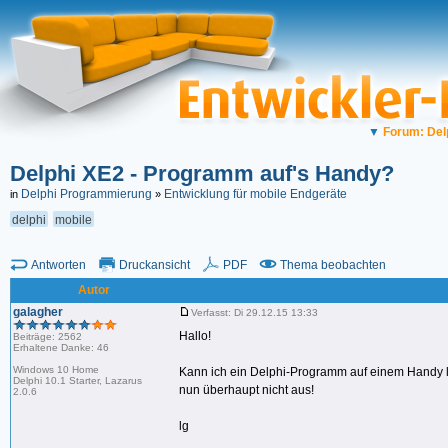
▼
Forum: Del
Delphi XE2 - Programm auf's Handy?
Delphi Programmierung
Entwicklung für mobile Endgeräte
in
»
delphi
mobile
Antworten
Druckansicht
PDF
Thema beobachten
Autor
galagher
Verfasst: Di 29.12.15 13:33
Hallo!
Beiträge: 2562
Erhaltene Danke: 46
Windows 10 Home
Kann ich ein Delphi-Programm auf einem Handy la
Delphi 10.1 Starter, Lazarus
nun überhaupt nicht aus!
2.0.6
lg