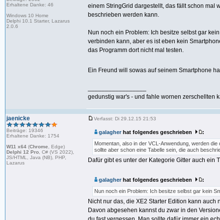
Erhaltene Danke: 46
einem StringGrid dargestellt, das fällt schon mal
beschrieben werden kann.
Windows 10 Home
Delphi 10.1 Starter, Lazarus
2.0.6
Nun noch ein Problem: Ich besitze selbst gar k
verbinden kann, aber es ist eben kein Smartphon
das Programm dort nicht mal testen.
Ein Freund will sowas auf seinem Smartphone habe
_________________
gedunstig war's - und fahle wornen zerschellten k
jaenicke
Verfasst: Di 29.12.15 21:53
Beiträge: 19346
galagher
hat folgendes geschrieben
:
Erhaltene Danke: 1754
Momentan, also in der VCL-Anwendung, werden die dan
W11 x64
(
Chrome
, Edge)
sollte aber schon eine Tabelle sein, die auch besch
Delphi 12 Pro
, C# (VS 2022),
JS/HTML, Java (NB), PHP,
Dafür gibt es unter der Kategorie Gitter auch ein 
Lazarus
galagher
hat folgendes geschrieben
:
Nun noch ein Problem: Ich besitze selbst gar kein 
Nicht nur das, die XE2 Starter Edition kann auch
Davon abgesehen kannst du zwar in den Versionen
du fast vergessen. Man sollte dafür immer ein ec