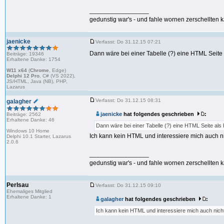
_________________
gedunstig war's - und fahle wornen zerschellten k
jaenicke
Verfasst: Do 31.12.15 07:21
Dann wäre bei einer Tabelle (?) eine HTML Seite 
Beiträge: 19346
Erhaltene Danke: 1754
W11 x64
(
Chrome
, Edge)
Delphi 12 Pro
, C# (VS 2022),
JS/HTML, Java (NB), PHP,
Lazarus
Verfasst: Do 31.12.15 08:31
galagher
jaenicke
hat folgendes geschrieben
:
Beiträge: 2562
Erhaltene Danke: 46
Dann wäre bei einer Tabelle (?) eine HTML Seite als 
Windows 10 Home
Ich kann kein HTML und interessiere mich auch ni
Delphi 10.1 Starter, Lazarus
2.0.6
_________________
gedunstig war's - und fahle wornen zerschellten k
Perlsau
Verfasst: Do 31.12.15 09:10
Ehemaliges Mitglied
Erhaltene Danke: 1
galagher
hat folgendes geschrieben
:
Ich kann kein HTML und interessiere mich auch nicht