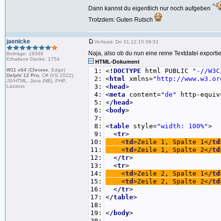
Dann kannst du eigentlich nur noch aufgeben
Trotzdem: Guten Rutsch
jaenicke
Verfasst: Do 31.12.15 09:51
Naja, also ob du nun eine reine Textdatei exporti
Beiträge: 19346
Erhaltene Danke: 1754
HTML-Dokument
W11 x64
(
Chrome
, Edge)
1:
<
!DOCTYPE
html PUBLIC
"-//W3C
Delphi 12 Pro
, C# (VS 2022),
2:
<
html
xmlns=
"http:/
/w
ww.w3.or
JS/HTML, Java (NB), PHP,
3:
<
head
>
Lazarus
4:
<
meta
content=
"de"
http-equiv
5:
<
/head
>
6:
<
body
>
7:
8:
<
table
style=
"width: 100%"
>
9:
<
tr
>
10:
<
td
>Zeile 1, Spalte 1<
/td
11:
<
td
>Zeile 1, Spalte 2<
/td
12:
<
/tr
>
13:
<
tr
>
14:
<
td
>Zeile 2, Spalte 1<
/td
15:
<
td
>Zeile 2, Spalte 2<
/td
16:
<
/tr
>
17:
<
/table
>
18:
19:
<
/body
>
20: