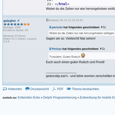
21:
<
/html
>
Wobei du die Zeilen nur wie hervorgehoben einfü
Verfasst: Do 31.12.15 10:33
galagher
jaenicke
hat folgendes geschrieben
:
Beiträge: 2562
Erhaltene Danke: 46
Wobei du die Zeilen nur wie hervorgehoben einfügen 
Windows 10 Home
Sagen wir so: Vielleicht! Mal sehen!
Delphi 10.1 Starter, Lazarus
2.0.6
Perlsau
hat folgendes geschrieben
:
Trotzdem: Guten Rutsch
Euch auch einen guten Rutsch und Prosit!
_________________
gedunstig war's - und fahle wornen zerschellten k
Antworten
Druckansicht
PDF
Thema beobachten
Entwickler-Ecke
Delphi Programmierung
Entwicklung für mobile 
zurück zu:
»
»